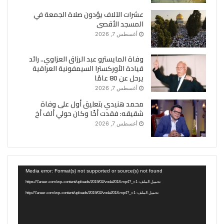
عشرات الآلاف يؤدون صلاة الجمعة في
المسجد الأقصى
أغسطس 7, 2026
وفاة المايسترو عبد الرزاق العزاوي.. رائد
قيادة الأوركسترا السيمفونية العراقية
يرحل عن 80 عامًا
أغسطس 7, 2026
محمد هنيدي بتعليق أول على وفاة
شقيقه: فقدت أخًا وكان حولي ألف أخ
أغسطس 7, 2026
مشغل
Media error: Format(s) not supported or source(s) not found
الفيديو
تحميل الملف: https://7areer.com/wp-content/uploads/2019/02/voda2018.mp4?_=1
تحميل الملف: http://7areer.com/wp-content/uploads/2019/02/voda2018.mp4?_=1