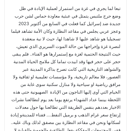
تبعا لما يجري في غزة من استمرار لعملية الإبادة في ظل
وضع حرج ملتبس يتمثل في عبثية معاودة حماس لشن حرب
جديدة ضد إسرائيل كما فعلت في السابع من أكتوبر 2023
وعجز عربي يجلس في مقاعد النظارة وكان الأمة تشاهد فيلما
تسجيليا هو شاهد عليها لا شاهدا لها، حيث لا نية منعقدة
لنصرة غزة وإخراجها من حالة الموت السريري الذي تعيش،
حيث النتيجة الحتمية لغزة مع إستمرارها هو الفناء.. فلم يبقى
حجر على حجر فيها وقد ابيدت تماما كل ملامح الحياة المدنية
والشواهد التاريخية التي كانت تصرح بذاكرة المدينة عبر
العصور، فلا معالم تاريخية، ولا مؤسسات تعليمية او ثقافية ولا
مرافق رياضية او سياحية ولا منازل سكنية سوى غابة من
الخيام التي آوى إليها الناجون من الإبادة الصهيونية حتى هذه
اللحظة بينما عداد الشهداء يرتفع يوما بعد يوم لتطالعنا نشرات
الاخبار بعددهم بنفس الطريقة التي تطالعنا بها حول معدلات
إرتفاع سعر غرام الذهب و برميل النفط…. ففناء للمدينةو إبادة
لسكانها ونحن في مقاعد النظارة بين مصفق لذلك وباك عليه..
ففي المجتمعات المفككة بفعل الطائفية والجهوية والقبلية لا