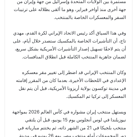
مستمرة بين الولايات المتحدة وإسرائيل من جهة وإيران من
جهة أخرى منذ أواخر فبراير، وهو ما ألقى بظلاله على ترتيبات
السفر والمعسكرات الخاصة بالمنتخب.
وفي هذا السياق أكد رئيس الاتحاد الإيراني لكرة القدم، مهدي
تاج، أن التأشيرات الخاصة بالمكسيك ستصدر خلال أيام، على
أن يتم لاحقًا تسهيل إصدار التأشيرات الأمريكية بشكل سريع،
لضمان جاهزية المنتخب الكاملة قبل انطلاق المنافسات.
وكان المنتخب الإيراني قد اضطر إلى تغيير مقر معسكره
الإعدادي في اللحظات الأخيرة، بعدما كان من المقرر إقامته
في مدينة توكسون بولاية أريزونا الأمريكية، قبل أن يتم نقل
المعسكر إلى تركيا ثم المكسيك.
ويستهل منتخب إيران مشواره في كأس العالم 2026 بمواجهة
نيوزيلندا في لوس أنجلوس يوم 15 يونيو، قبل أن يلتقي
منتخب بلجيكا في 21 من الشهر ذاته، ثم يختتم مبارياته في
دور المجموعات أمام منتخب مصر يوم 26 يونيو في مدينة