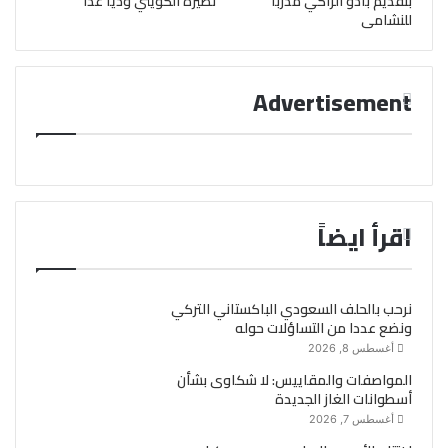
بتقديم بادو الزاكي مدربا
نظيره الكويتي وديا غدا
للنشامى
Advertisement
اقرأ ايضاً
نرحب بالحلف السعودي الباكستاني التركي
ونضع عددا من التساؤلات حوله
أغسطس 8, 2026
المواصفات والمقاييس: لا شكاوى بشأن
أسطوانات الغاز الجديدة
أغسطس 7, 2026