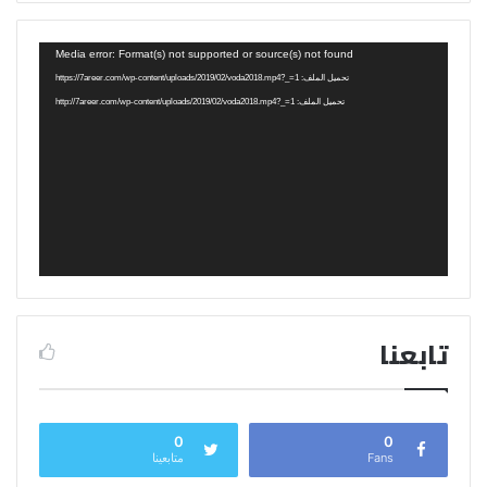
مشغل
Media error: Format(s) not supported or source(s) not found
الفيديو
تحميل الملف: https://7areer.com/wp-content/uploads/2019/02/voda2018.mp4?_=1
تحميل الملف: http://7areer.com/wp-content/uploads/2019/02/voda2018.mp4?_=1
تابعنا
0
0
Fans
متابعينا