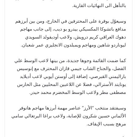
بالتأهل الى النهائيات القارية.
وسيعوّل بوقرة على المحترفين في الخارج، ومن بين أبرزهم
مدافع باتشوكا المكسيكي بيدرو بو ديب، إلى جانب مهاجم
دهوك العراقي كريم درويش، ولاعب أوديفولد السويدي
ليوناردو شاهين ومهاجم ويمبلدون الانجليزي عمر شعبان.
كما ضمت القائمة وجوها جديدة، من بينها لاعب الوسط علي
الفضل، والجناح الشاب جيمي قازان المحترف مع إنوسيس
باراليمني القبرصي، إضافة إلى أوستن أيوبي لاعب أديلايد
يونايتد الأسترالي، فضلا عن اللاعبين المحليين مثل الحارس
مصطفى مطر ولاعب الوسط المخضرم محمد حيدر.
وسيفتقد منتخب “الأرز” عناصر مهمة أبرزها مهاجم هانوفر
الألماني حسين شكرون للإصابة، ولاعب براغا البرتغالي سامي
مرهج بسبب الإيقاف.