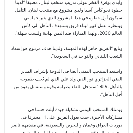
وأبدى بوقرة الفخر بتولي تدريب منتخب لبنان، مضيفا “لدينا
خطوة نحو كأس آسيا ولدي مشروع مع منتخب لبنان. التأهل
سيكون أول خطوة في هذا المشروع الذي يثير حماسي
وينتظرنا عمل كبير لبناء فريق يستهدف التأهل الى كأس
العالم 2030، ولهذا المباراة ضد اليمن نهائية وليست سهلة”.
وتابع “الفريق جاهز لهذه المهمة، ولدينا هدف مزدوج هو إسعاد
الشعب اللبناني والتواجد في السعودية”.
واستعد المنتخب اليمني أيضا في الدوحة بإشراف المدير
الفني الجزائري نور الدين ولد علي الذي لم يُخف طموحه
بالتأهل، قائلا “سندخل اللقاء بصرامة وقوة وسنقاتل بقوة من
أجل التأهل”.
ويمتلك المنتخب اليمني تشكيلة جيدة أبلت حسنا في
مشاركاته الأخيرة، حيث يعول الفريق على 11 محترفا في
دوريات العراق وعمان والبحرين والسعودية، في مقدمهم ناصر
محمدوه والمدافع رامي الوسماني وعبد الواسع المطري