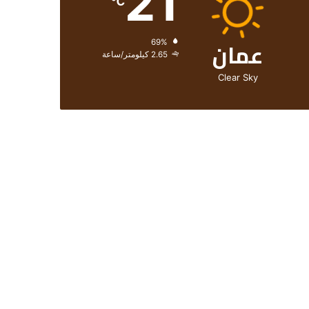
21
℃
عمان
الرطوبة:
69%
الرياح:
2.65 كيلومتر/ساعة
Clear Sky