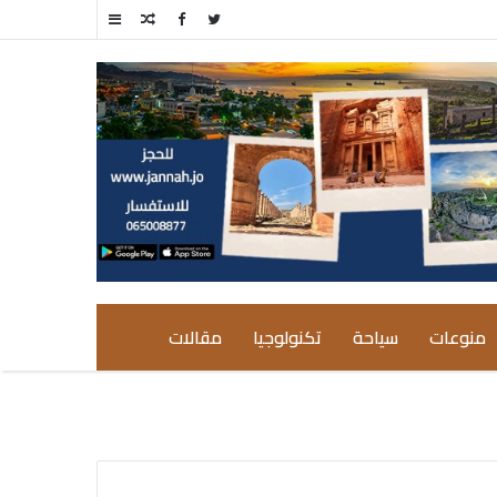
مقال
إضافة
عشوائي
عمود
جانبي
منوعات
سياحة
تكنولوجيا
مقالات