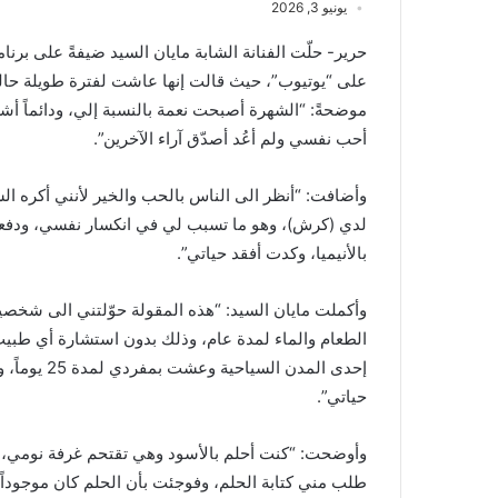
يونيو 3, 2026
على “يوتيوب”، حيث قالت إنها عاشت لفترة طويلة حالة م
موضحةً: “الشهرة أصبحت نعمة بالنسبة إلي، ودائماً أ
أحب نفسي ولم أعُد أصدّق آراء الآخرين”.
وأضافت: “أنظر الى الناس بالحب والخير لأنني أكره ا
لدي (كرش)، وهو ما تسبب لي في انكسار نفسي، ودفعني
بالأنيميا، وكدت أفقد حياتي”.
وأكملت مايان السيد: “هذه المقولة حوّلتني الى شخصية
الطعام والماء لمدة عام، وذلك بدون استشارة أي طبي
إحدى المدن 
حياتي”.
وأوضحت: “كنت أحلم بالأسود وهي تقتحم غرفة نومي، و
طلب مني كتابة الحلم، وفوجئت بأن الحلم كان موجوداً