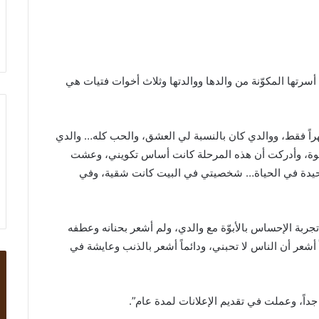
رتها المكوّنة من والدها ووالدتها وثلاث أخوات فتيات هي
: “الفرق بيني وبين أختي التي تصغرني بـ11 شهراً فقط، ووالدي كان بالنسبة لي العشق، والحب كله… والدي
قسوة، وأدركت أن هذه المرحلة كانت أساس تكويني، وعشت
ي وحيدة في الحياة… شخصيتي في البيت كانت شقية، وفي
ة لم أعش تجربة الإحساس بالأبوّة مع والدي، ولم أشعر بحنانه وعطفه
شعر أن الناس لا تحبني، ودائماً أشعر بالذنب وعايشة في
داً، وعملت في تقديم الإعلانات لمدة عام”.