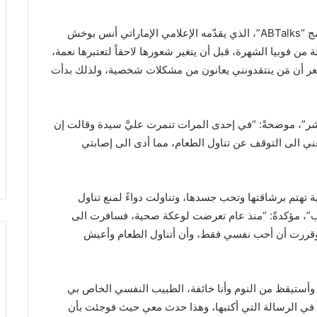
حرير- حلّت الفنانة الشابة مايان السيد ضيفةً على برنامج “ABTalks”، الذي يقدّمه الإعلامي الإماراتي أنس بوخش
ن فوبيا الشهرة، قبل أن يتغير شعورها لاحقاً لتعتبرها نعمة،
شعر أن مَن ينتقدونني يعانون من مشكلات شخصية، ولذلك بدأت
لشر”، موضحةً: “في إحدى المرات تنمرت عليَّ سيدة وقالت إن
 الى التوقف عن تناول الطعام، مما أدى الى إصابتي
 تهتم برشاقتها وتحب جسدها، وتناولت دواءً لمنع تناول
ب”، مؤكدةً: “منذ عام تعرضت لوعكة صحية، فسافرت الى
السياحية وعشت بمفردي لمدة 25 يوماً، وقررت أن أحب نفسي فقط، وأن أتناول الطعام وأعيش
أستيقظ من النوم وأنا خائفة، الطبيب النفسي الخاص بي
 في الرسالة التي أكتبها، وهذا حدث معي حيث فوجئت بأن