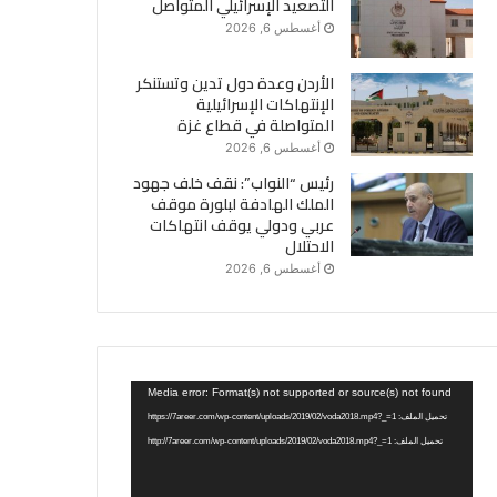
التصعيد الإسرائيلي المتواصل
أغسطس 6, 2026
الأردن وعدة دول تدين وتستنكر
الإنتهاكات الإسرائيلية
المتواصلة في قطاع غزة
أغسطس 6, 2026
رئيس “النواب”: نقف خلف جهود
الملك الهادفة لبلورة موقف
عربي ودولي يوقف انتهاكات
الاحتلال
أغسطس 6, 2026
مشغل
Media error: Format(s) not supported or source(s) not found
الفيديو
تحميل الملف: https://7areer.com/wp-content/uploads/2019/02/voda2018.mp4?_=1
تحميل الملف: http://7areer.com/wp-content/uploads/2019/02/voda2018.mp4?_=1