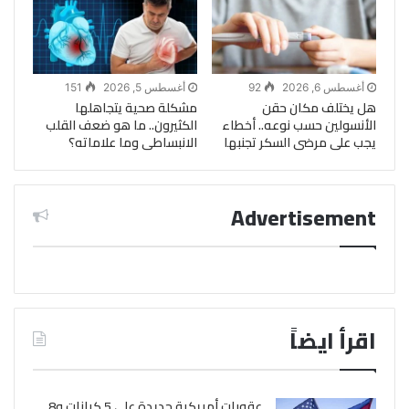
أغسطس 6, 2026
92
أغسطس 5, 2026
151
هل يختلف مكان حقن
مشكلة صحية يتجاهلها
الأنسولين حسب نوعه.. أخطاء
الكثيرون.. ما هو ضعف القلب
يجب على مرضى السكر تجنبها
الانبساطى وما علاماته؟
Advertisement
اقرأ ايضاً
عقوبات أمريكية جديدة على 5 كيانات و8