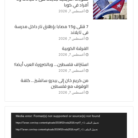
أفراد في كوبا
أغسطس 7, 2026
7 قتلى و15 مصابا بإطلاق نار داخل مدرسة
فى تايلاند
أغسطس 7, 2026
الفرقة الكوبية
أغسطس 7, 2026
استنزاف فلسطين… وبالضرورة العرب أيضا!
أغسطس 7, 2026
من كريم خان إلى بيدرو سانشيز… كلفة
الوقوف مع فلسطين
أغسطس 7, 2026
مشغل
Media error: Format(s) not supported or source(s) not found
الفيديو
تحميل الملف: https://7areer.com/wp-content/uploads/2019/02/voda2018.mp4?_=1
تحميل الملف: http://7areer.com/wp-content/uploads/2019/02/voda2018.mp4?_=1