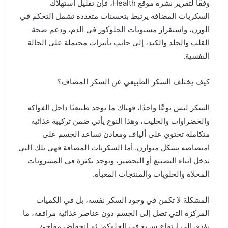
وفقًا لتقرير نشره موقع Health، فإن تقليل استهلاك
السكريات المضافة يرتبط بتحسنات متعددة تشمل التحكم في
الوزن، واستقرار مستويات الجلوكوز في الدم، ودعم صحة
القلب والجلد والكبد، إلى جانب تأثيرات محتملة على الحالة
النفسية.
كيف يختلف السكر الطبيعي عن السكر المضاف؟
السكر ليس نوعًا واحدًا، فهناك ما يوجد طبيعيًا داخل الفواكه
والخضراوات والحليب، وهذا النوع يأتي ضمن تركيبة غذائية
متكاملة تحتوي على ألياف ومعادن تساعد الجسم على
امتصاصه بشكل متوازن. أما السكريات المضافة فهي تلك التي
تدخل أثناء التصنيع أو التحضير، وتوجد بكثرة في المشروبات
المحلاة والحلويات والمنتجات المعبأة.
المشكلة لا تكمن في وجود السكر نفسه، بل في الكميات
المركزة التي تصل إلى الجسم دون عناصر غذائية مرافقة، ما
يؤدي إلى ارتفاع سريع في الجلوكوز ثم انخفاض مفاجئ