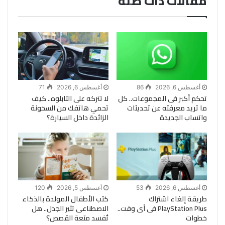
مقالات ذات صلة
أغسطس 6, 2026
86
أغسطس 6, 2026
71
تحكم أكبر فى المجموعات.. كل
لا تتركه على التابلوه.. كيف
ما تريد معرفته عن تحديثات
تحمي هاتفك من السخونة
واتساب الجديدة
الزائدة داخل السيارة؟
أغسطس 6, 2026
53
أغسطس 5, 2026
120
طريقة إلغاء اشتراك
كتب الأطفال المولدة بالذكاء
PlayStation Plus فى أى وقت..
الاصطناعى تثير الجدل.. هل
خطوات
تُفسد متعة القصص؟