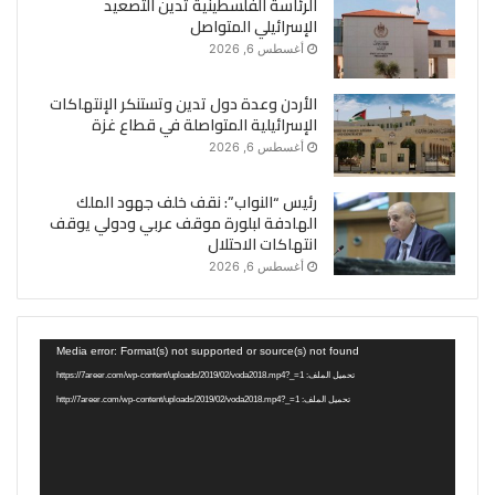
الرئاسة الفلسطينية تدين التصعيد
الإسرائيلي المتواصل
أغسطس 6, 2026
الأردن وعدة دول تدين وتستنكر الإنتهاكات
الإسرائيلية المتواصلة في قطاع غزة
أغسطس 6, 2026
رئيس “النواب”: نقف خلف جهود الملك
الهادفة لبلورة موقف عربي ودولي يوقف
انتهاكات الاحتلال
أغسطس 6, 2026
مشغل
Media error: Format(s) not supported or source(s) not found
الفيديو
تحميل الملف: https://7areer.com/wp-content/uploads/2019/02/voda2018.mp4?_=1
تحميل الملف: http://7areer.com/wp-content/uploads/2019/02/voda2018.mp4?_=1