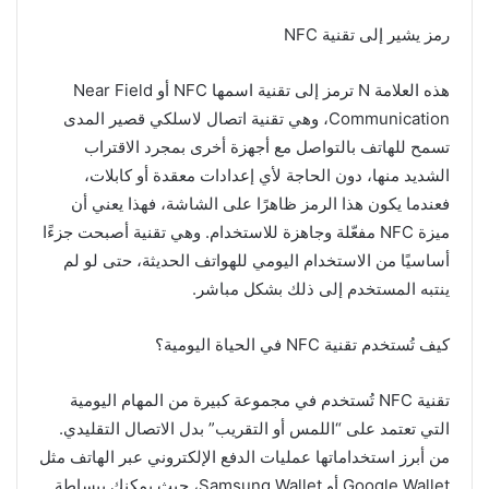
رمز يشير إلى تقنية NFC
هذه العلامة N ترمز إلى تقنية اسمها NFC أو Near Field
Communication، وهي تقنية اتصال لاسلكي قصير المدى
تسمح للهاتف بالتواصل مع أجهزة أخرى بمجرد الاقتراب
الشديد منها، دون الحاجة لأي إعدادات معقدة أو كابلات،
فعندما يكون هذا الرمز ظاهرًا على الشاشة، فهذا يعني أن
ميزة NFC مفعّلة وجاهزة للاستخدام. وهي تقنية أصبحت جزءًا
أساسيًا من الاستخدام اليومي للهواتف الحديثة، حتى لو لم
ينتبه المستخدم إلى ذلك بشكل مباشر.
كيف تُستخدم تقنية NFC في الحياة اليومية؟
تقنية NFC تُستخدم في مجموعة كبيرة من المهام اليومية
التي تعتمد على “اللمس أو التقريب” بدل الاتصال التقليدي.
من أبرز استخداماتها عمليات الدفع الإلكتروني عبر الهاتف مثل
Google Wallet أو Samsung Wallet، حيث يمكنك ببساطة