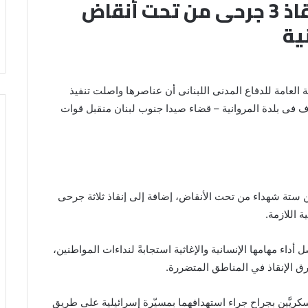
لبنان: انتشال 6 جثامين وإنقاذ 3 جرحى من تحت أنقاض
ية
ة العامة للدفاع المدنى اللبنانى أن عناصرها واصلت تنفيذ
 فى بلدة المروانية – قضاء صيدا جنوب لبنان منقبل قوات
تة شهداء من تحت الأنقاض، إضافة إلى إنقاذ ثلاثة جرحى
 اللازمة.
أداء مهامها الإنسانية والإغاثية استجابةً لنداءات المواطنين،
رق الإنقاذ في المناطق المتضررة.
ريَّين بجراح جراء استهدافهما بمسيّرة إسرائيلية على طريق