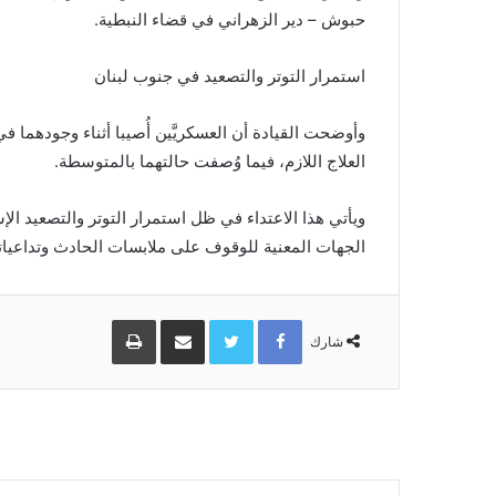
حبوش – دير الزهراني في قضاء النبطية.
استمرار التوتر والتصعيد في جنوب لبنان
وأوضحت القيادة أن العسكريَّين أُصيبا أثناء وجودهما 
العلاج اللازم، فيما وُصفت حالتهما بالمتوسطة.
ويأتي هذا الاعتداء في ظل استمرار التوتر والتصعيد ا
الجهات المعنية للوقوف على ملابسات الحادث وتداعيات
Facebook
Twitter
مشاركة
طباعة
عبر
شارك
البريد