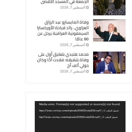
الجمعة في المسجد الأقصى
أغسطس 7, 2026
وفاة المايسترو عبد الرزاق
العزاوي.. رائد قيادة الأوركسترا
السيمفونية العراقية يرحل عن
80 عامًا
أغسطس 7, 2026
محمد هنيدي بتعليق أول على
وفاة شقيقه: فقدت أخًا وكان
حولي ألف أخ
أغسطس 7, 2026
مشغل
Media error: Format(s) not supported or source(s) not found
الفيديو
تحميل الملف: https://7areer.com/wp-content/uploads/2019/02/voda2018.mp4?_=1
تحميل الملف: http://7areer.com/wp-content/uploads/2019/02/voda2018.mp4?_=1