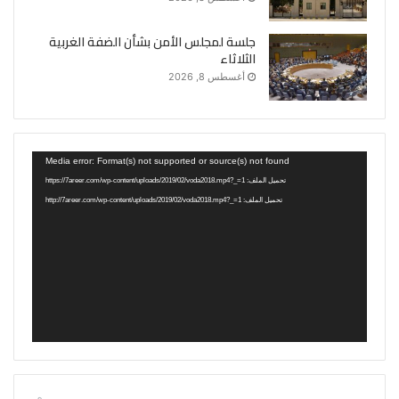
جلسة لمجلس الأمن بشأن الضفة الغربية
الثلاثاء
أغسطس 8, 2026
مشغل
Media error: Format(s) not supported or source(s) not found
الفيديو
تحميل الملف: https://7areer.com/wp-content/uploads/2019/02/voda2018.mp4?_=1
تحميل الملف: http://7areer.com/wp-content/uploads/2019/02/voda2018.mp4?_=1