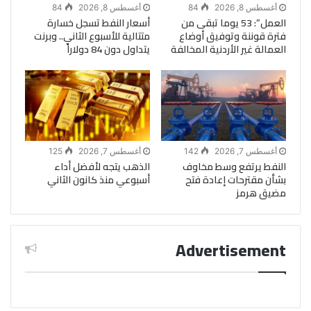
أغسطس 8, 2026
84
أغسطس 8, 2026
84
العمل”: 53 يوما تبقى من
أسعار النفط تسجل خسارة
فترة قوننة وتوفيق أوضاع
متتالية للأسبوع الثاني.. وبرنت
العمالة غير الأردنية المخالفة
يتداول دون 84 دولاراً
أغسطس 7, 2026
142
أغسطس 7, 2026
125
النفط يرتفع وسط مخاوف
الذهب يتجه لأفضل أداء
بشأن مقترحات إعادة فتح
أسبوعي منذ كانون الثاني
مضيق هرمز
Advertisement