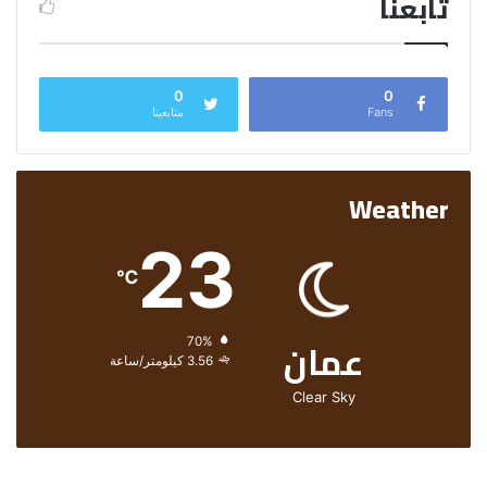
تابعنا
0
0
Fans
متابعينا
Weather
23
℃
عمان
الرطوبة:
70%
الرياح:
3.56 كيلومتر/ساعة
Clear Sky