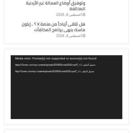
وتوفيق أوضاع العمالة غير الأردنية
المخالفة
أغسطس 8, 2026
هل تتلقى أرباحاً من منصة X ؟ .. إيلون
ماسك ينهى برنامج المكافآت
أغسطس 8, 2026
مشغل
Media error: Format(s) not supported or source(s) not found
الفيديو
تحميل الملف: https://7areer.com/wp-content/uploads/2019/02/voda2018.mp4?_=1
تحميل الملف: http://7areer.com/wp-content/uploads/2019/02/voda2018.mp4?_=1