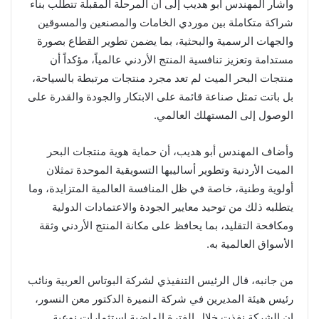
وأشار المهندس أبو هديب إلى أن المرحلة المقبلة تتطلب بناء
شراكة متكاملة بين موردي الخامات والمصنعين والمسوقين
والجهات الرسمية والبحثية، بما يضمن تطوير القطاع بصورة
مستدامة وتعزيز تنافسية المنتج الأردني عالمياً، مؤكداً أن
منتجات البحر الميت لم تعد مجرد منتجات مرتبطة بالسياحة،
بل باتت تمثل صناعة قائمة على الابتكار والجودة والقدرة على
الوصول إلى المستهلك العالمي.
وأضاف المهندس أبو هديب، أن حماية هوية منتجات البحر
الميت الأردنية وتطوير أساليبها التسويقية الموحدة تمثلان
أولوية وطنية، خاصة في ظل المنافسة العالمية المتزايدة، وما
يتطلبه ذلك من توحيد معايير الجودة والاعتمادات الدولية
ومكافحة التقليد، بما يحافظ على مكانة المنتج الأردني وثقة
الأسواق العالمية به.
من جانبه، قال الرئيس التنفيذي لشركة البوتاس العربية ونائب
رئيس هيئة المديرين في شركة النميرة الدكتور معن النسور،
إن الشركة نفذت خلال الفترة الماضية استثمارات نوعية