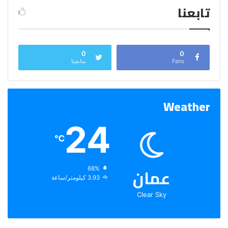
تابعنا
0
0
Fans
متابعينا
Weather
24
℃
عمان
الرطوبة:
68%
الرياح:
3.93 كيلومتر/ساعة
Clear Sky