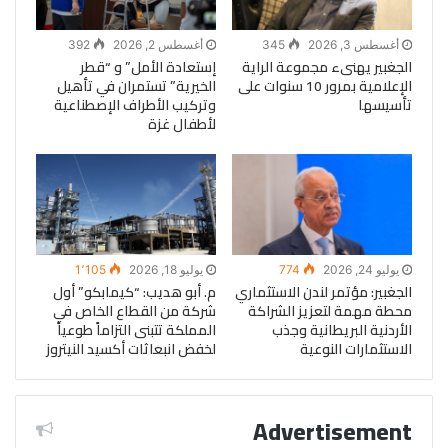
أغسطس 3, 2026
345
أغسطس 2, 2026
392
الجغبير يهنىء مجموعة الراية
إستعادة الأمل” و “قطر
الإعلامية بمرور 10 سنوات على
الخيرية” تستمران في تأهيل
تأسيسها
وتركيب الأطراف الإصطناعية
لأطفال غزة
يوليو 24, 2026
774
يوليو 18, 2026
1٬105
الجغبير: مؤتمر لندن الاستثماري
م. أبو هديب: “كيمابكو” أول
محطة مهمة لتعزيز الشراكة
شركة من القطاع الخاص في
الأردنية البريطانية وجذب
المملكة تتبنى التزاماً طوعياً
الاستثمارات النوعية
لخفض انبعاثات أكسيد النيتروز
Advertisement