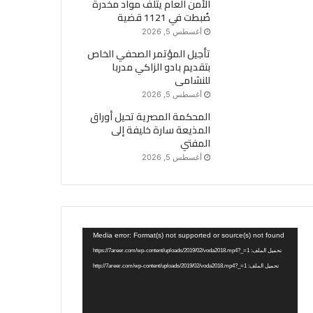
الأمن العام يتلف مواد مخدرة
ضُبطت في 1121 قضية
أغسطس 5, 2026
تأجيل المؤتمر الصحفي الخاص
بتقديم بادو الزاكي مدربا
للنشامى
أغسطس 5, 2026
المحكمة المصرية تحيل أوراق
المذيعة سارة خليفة إلى
المفتي
أغسطس 5, 2026
مشغل
Media error: Format(s) not supported or source(s) not found
الفيديو
تحميل الملف: https://7areer.com/wp-content/uploads/2019/02/voda2018.mp4?_=1
تحميل الملف: http://7areer.com/wp-content/uploads/2019/02/voda2018.mp4?_=1