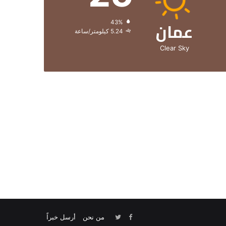
عمان
الرطوبة:
43%
الرياح:
5.24 كيلومتر/ساعة
Clear Sky
من نحن
أرسل خبراً