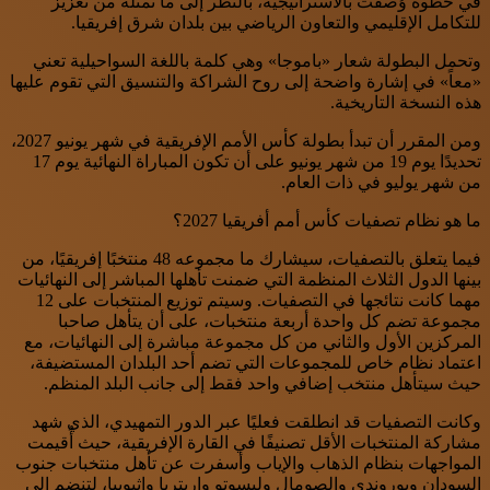
في خطوة وُصفت بالاستراتيجية، بالنظر إلى ما تمثله من تعزيز
للتكامل الإقليمي والتعاون الرياضي بين بلدان شرق إفريقيا.
وتحمل البطولة شعار «باموجا» وهي كلمة باللغة السواحيلية تعني
«معاً» في إشارة واضحة إلى روح الشراكة والتنسيق التي تقوم عليها
هذه النسخة التاريخية.
ومن المقرر أن تبدأ بطولة كأس الأمم الإفريقية في شهر يونيو 2027،
تحديدًا يوم 19 من شهر يونيو على أن تكون المباراة النهائية يوم 17
من شهر يوليو في ذات العام.
ما هو نظام تصفيات كأس أمم أفريقيا 2027؟
فيما يتعلق بالتصفيات، سيشارك ما مجموعه 48 منتخبًا إفريقيًا، من
بينها الدول الثلاث المنظمة التي ضمنت تأهلها المباشر إلى النهائيات
مهما كانت نتائجها في التصفيات. وسيتم توزيع المنتخبات على 12
مجموعة تضم كل واحدة أربعة منتخبات، على أن يتأهل صاحبا
المركزين الأول والثاني من كل مجموعة مباشرة إلى النهائيات، مع
اعتماد نظام خاص للمجموعات التي تضم أحد البلدان المستضيفة،
حيث سيتأهل منتخب إضافي واحد فقط إلى جانب البلد المنظم.
وكانت التصفيات قد انطلقت فعليًا عبر الدور التمهيدي، الذي شهد
مشاركة المنتخبات الأقل تصنيفًا في القارة الإفريقية، حيث أُقيمت
المواجهات بنظام الذهاب والإياب وأسفرت عن تأهل منتخبات جنوب
السودان وبوروندي والصومال وليسوتو وإريتريا وإثيوبيا، لتنضم إلى