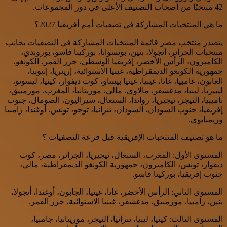
42 منتخبًا من أصحاب التصنيف الأعلى في دور المجموعات.
ما هي المنتخبات المشاركة في تصفيات أمم أفريقيا 2027؟
يتصدر منتخب مصر قائمة المنتخبات المشاركة في التصفيات بجانب
منتخبات الجزائر، أنجولا، بنين، بوتسوانا، بوركينا فاسو، بوروندي،
الكاميرون، الرأس الأخضر، إفريقيا الوسطى، جزر القمر، الكونغو،
جمهورية الكونغو الديمقراطية، غينيا الاستوائية، إريتريا، إثيوبيا،
الغابون، غامبيا، غانا، غينيا، غينيا بيساو، كوت ديفوار، كينيا، ليسوتو،
ليبيريا، ليبيا، مدغشقر، مالاوي، مالي، موريتانيا، المغرب، موزمبيق،
ناميبيا، النيجر، نيجيريا، رواندا، السنغال، سيراليون، الصومال، جنوب
إفريقيا، جنوب السودان، السودان، تنزانيا، توجو، تونس، أوغندا، زامبيا
وزيمبابوي.
ما هو تصنيف المنتخبات الإفريقية قبل قرعة التصفيات ؟
المستوى الأول: المغرب، السنغال، نيجيريا، الجزائر، مصر، كوت
ديفوار، تونس، الكاميرون، جمهورية الكونغو الديمقراطية، مالي،
جنوب إفريقيا، بوركينا فاسو.
المستوى الثاني: الرأس الأخضر، غانا، غينيا، الجابون، أوغندا، أنجولا،
بنين، زامبيا، موزمبيق، مدغشقر، غينيا الاستوائية، جزر القمر.
المستوى الثالث: كينيا، ليبيا، تنزانيا، النيجر، موريتانيا، جامبيا،