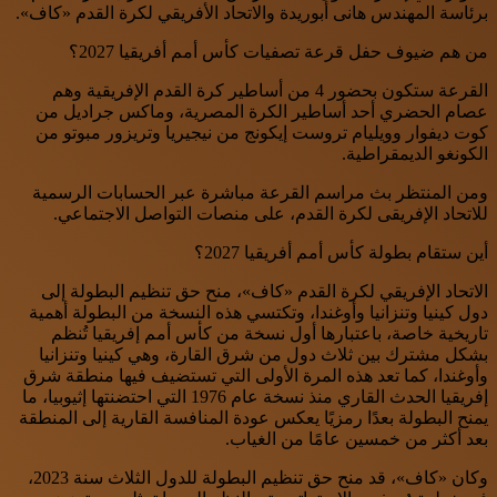
برئاسة المهندس هانى أبوريدة والاتحاد الأفريقي لكرة القدم «كاف».
من هم ضيوف حفل قرعة تصفيات كأس أمم أفريقيا 2027؟
القرعة ستكون بحضور 4 من أساطير كرة القدم الإفريقية وهم
عصام الحضري أحد أساطير الكرة المصرية، وماكس جراديل من
كوت ديفوار وويليام تروست إيكونج من نيجيريا وتريزور مبوتو من
الكونغو الديمقراطية.
ومن المنتظر بث مراسم القرعة مباشرة عبر الحسابات الرسمية
للاتحاد الإفريقى لكرة القدم، على منصات التواصل الاجتماعي.
أين ستقام بطولة كأس أمم أفريقيا 2027؟
الاتحاد الإفريقي لكرة القدم «كاف»، منح حق تنظيم البطولة إلى
دول كينيا وتنزانيا وأوغندا، وتكتسي هذه النسخة من البطولة أهمية
تاريخية خاصة، باعتبارها أول نسخة من كأس أمم إفريقيا تُنظم
بشكل مشترك بين ثلاث دول من شرق القارة، وهي كينيا وتنزانيا
وأوغندا، كما تعد هذه المرة الأولى التي تستضيف فيها منطقة شرق
إفريقيا الحدث القاري منذ نسخة عام 1976 التي احتضنتها إثيوبيا، ما
يمنح البطولة بعدًا رمزيًا يعكس عودة المنافسة القارية إلى المنطقة
بعد أكثر من خمسين عامًا من الغياب.
وكان «كاف»، قد منح حق تنظيم البطولة للدول الثلاث سنة 2023،