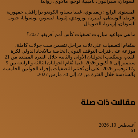
السودان، سيراليون، ناميبيا، توجو، مالاوي، رواندا.
المستوى الرابع : زيمبابوي، غينيا بيساو، الكونغو برازافيل، جمهورية
إفريقيا الوسطى، ليبيريا، بوروندي، إثيوبيا، ليسوتو، بوتسوانا، جنوب
السودان، إريتريا، الصومال.
ما هي مواعيد مباريات تصفيات كأس أمم أفريقيا 2027؟
ستُقام التصفيات على ثلاث مراحل تتضمن ست جولات كاملة،
موزعة على فترات التوقف الدولي الخاصة بـالاتحاد الدولي لكرة
القدم، وستُلعب الجولتان الأولى والثانية خلال الفترة الممتدة من 21
سبتمبر إلى 6 أكتوبر 2026، فيما تُقام الجولتان الثالثة والرابعة بين 9
و17 نوفمبر 2026، على أن تُختتم التصفيات بإجراء الجولتين الخامسة
والسادسة خلال الفترة من 22 إلى 30 مارس 2027.
مقالات ذات صلة
أغسطس 10, 2026
61