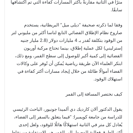
مترًا في الثانية مقارنةً بأكثر المسارات كفاءة التي تم اكتشافها
سابقًا.
وفقا لما ذكرته صحيفة “ديلى ميل” البريطانية، يستخدم
صاروخ نظام الإطلاق الفضائي التابع لناسا أكثر من مليوني لتر
من الوقود بتكلفة تُقدر بـ 4 مليارات دولار (2.8 مليار جنيه
إسترليني) لكل عملية إطلاق، بينما تحتاج مركبة أوريون
الفضائية إلى كمية أكبر للوصول إلى سطح القمر، ومع ذلك،
ابتكر العلماء الآن طريقة رياضية يُمكن أن تُوفر على وكالات
الفضاء أموالًا طائلة من خلال إيجاد مسارات أكثر كفاءة في
استهلاك الوقود.
كيف نختصر المسافة إلى القمر
يقول الدكتور آلان كارديك دي ألميدا جونيور، الباحث الرئيسي
للدراسة من جامعة كويمبرا: “فيما يتعلق بالسفر إلى الفضاء،
يُعادل كل متر في الثانية استهلاكًا هائلًا للوقود، ولعل إحدى
أكثر الطرق فعالية للوصول إلى القمر هي الاستفادة من نقاط