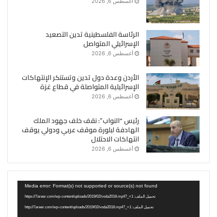
أغسطس 6, 2026
الرئاسة الفلسطينية تدين التصعيد
الإسرائيلي المتواصل
أغسطس 6, 2026
الأردن وعدة دول تدين وتستنكر الإنتهاكات
الإسرائيلية المتواصلة في قطاع غزة
أغسطس 6, 2026
رئيس “النواب”: نقف خلف جهود الملك
الهادفة لبلورة موقف عربي ودولي يوقف
انتهاكات الاحتلال
أغسطس 6, 2026
مشغل
Media error: Format(s) not supported or source(s) not found
الفيديو
تحميل الملف: https://7areer.com/wp-content/uploads/2019/02/voda2018.mp4?_=1
تحميل الملف: http://7areer.com/wp-content/uploads/2019/02/voda2018.mp4?_=1