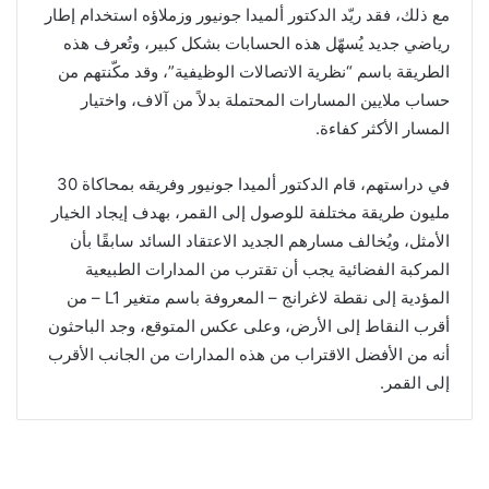
مع ذلك، فقد ريّد الدكتور ألميدا جونيور وزملاؤه استخدام إطار
رياضي جديد يُسهّل هذه الحسابات بشكل كبير، وتُعرف هذه
الطريقة باسم “نظرية الاتصالات الوظيفية”، وقد مكّنتهم من
حساب ملايين المسارات المحتملة بدلاً من آلاف، واختيار
المسار الأكثر كفاءة.
في دراستهم، قام الدكتور ألميدا جونيور وفريقه بمحاكاة 30
مليون طريقة مختلفة للوصول إلى القمر، بهدف إيجاد الخيار
الأمثل، ويُخالف مسارهم الجديد الاعتقاد السائد سابقًا بأن
المركبة الفضائية يجب أن تقترب من المدارات الطبيعية
المؤدية إلى نقطة لاغرانج – المعروفة باسم متغير L1 – من
أقرب النقاط إلى الأرض، وعلى عكس المتوقع، وجد الباحثون
أنه من الأفضل الاقتراب من هذه المدارات من الجانب الأقرب
إلى القمر.