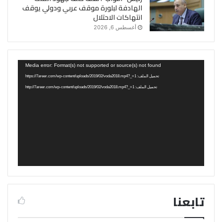
الهادفة لبلورة موقف عربي ودولي يوقف
انتهاكات الاحتلال
أغسطس 6, 2026
مشغل
Media error: Format(s) not supported or source(s) not found
الفيديو
تحميل الملف: https://7areer.com/wp-content/uploads/2019/02/voda2018.mp4?_=1
تحميل الملف: http://7areer.com/wp-content/uploads/2019/02/voda2018.mp4?_=1
تابعنا