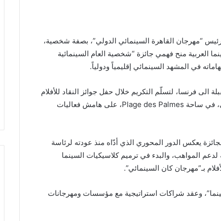
رئيس “مهرجان القاهرة السينمائي الدولي”، بصفة شخصية،
نما العربية منح فهمي جائزة “شخصية العام السينمائية
اماته في المشهد السينمائي إقليمياً ودولياً.
الى فرنسا، لتسلّم التكريم خلال حفل جوائز النقاد للأفلام
العربية، المقرر إقامته يوم السبت 16 أيار (مايو) الجاري، في ساحة Plage des Palmes، على هامش فعاليات
ائزة يعكس الدور المحوري الذي أدّاه منذ عودته لرئاسة
السينمائي” في عام 2022، ومبادراته لدعم المواهب، والبدء في ترميم كلاسيكيات السينما
ام بـ”مهرجان كان السينمائي”.
ينما”، وعقد شراكات استراتيجية مع مؤسسات ومهرجانات