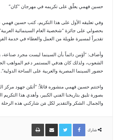
حسين فهمي يعلّق على تكريمه في مهرجان “كان”
وفي تعليقه الأول على هذا التكريم، كتب حسين فهمي عب
بحصولي على جائزة “شخصية العام السينمائية العربية” من
تقديراً لمسيرة طويلة من العمل والعطاء في خدمة الفن 
وأضاف: “أؤمن دائماً بأن السينما ليست مجرد صناعة، بل
الشعوب، ولذلك كان هدفي المستمر دعم المواهب الجديد
حضور السينما المصرية والعربية على الساحة الدولية”.
واختتم حسين فهمي منشوره قائلاً: “أثمّن جهود مركز الس
بصورة تليق بتاريخنا الفني الكبير، وأهدي هذا التكريم
والجمال. الشكر والتقدير لكل مَن شاركني هذه الرحلة ال
Facebook
Twitter
مشاركة
طباعة
عبر
شارك
البريد