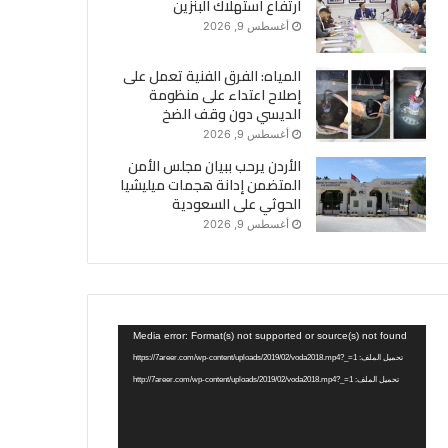
ارتفاع استهلاك البنزين
أغسطس 9, 2026
المياه: الفرق الفنية تعمل على
إصلاح اعتداء على منظومة
الديسي دون وقف الضخ
أغسطس 9, 2026
الأردن يرحب ببيان مجلس الأمن
المتضمن إدانة هجمات ميليشيا
الحوثي على السعودية
أغسطس 9, 2026
مشغل
Media error: Format(s) not supported or source(s) not found
الفيديو
تحميل الملف: https://7areer.com/wp-content/uploads/2019/02/voda2018.mp4?_=1
تحميل الملف: http://7areer.com/wp-content/uploads/2019/02/voda2018.mp4?_=1