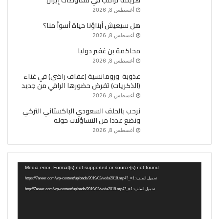
أغسطس 8, 2026
هل سيعيش أبناؤنا حياة أسوأ منا؟
أغسطس 8, 2026
محاكمة بن غفير دوليا
أغسطس 8, 2026
عذوبة ورومانسية (عفاف راضي) في غناء
(الذكريات) تفرض حضورها الراقي من جديد
أغسطس 8, 2026
نرحب بالحلف السعودي الباكستاني التركي
ونضع عددا من التساؤلات حوله
أغسطس 8, 2026
مشغل
Media error: Format(s) not supported or source(s) not found
الفيديو
تحميل الملف: https://7areer.com/wp-content/uploads/2019/02/voda2018.mp4?_=1
تحميل الملف: http://7areer.com/wp-content/uploads/2019/02/voda2018.mp4?_=1