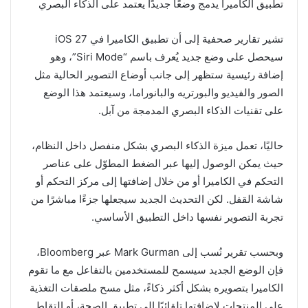
تطبيق الكاميرا يدمج وضعًا جديدًا يعتمد على الذكاء البصري
تشير تقارير صحفية إلى أن تطبيق الكاميرا في iOS 27
سيحصل على وضع جديد يُعرف باسم “Siri Mode”، وهو
إضافة رئيسية ستظهر إلى جانب أوضاع التصوير الحالية مثل
الصور والفيديو والبورتريه والبانوراما، وسيعتمد هذا الوضع
على تقنيات الذكاء البصري المدمجة من آبل.
حاليًا، تعمل ميزة الذكاء البصري بشكل منفصل داخل النظام،
حيث يمكن الوصول إليها عبر الضغط المطوّل على عناصر
التحكم في الكاميرا أو من خلال إضافتها إلى مركز التحكم أو
شاشة القفل. لكن التحديث الجديد سيجعلها جزءًا مباشرًا من
تجربة التصوير نفسها داخل التطبيق الأساسي.
وبحسب تقرير نُسب إلى Mark Gurman عبر Bloomberg،
فإن الوضع الجديد سيسمح للمستخدمين بالتفاعل مع ما تقوم
الكاميرا بتصويره بشكل أكثر ذكاءً، مثل مسح ملصقات التغذية
على المنتجات لإضافتها تلقائيًا إلى تطبيق الصحة، أو التقاط