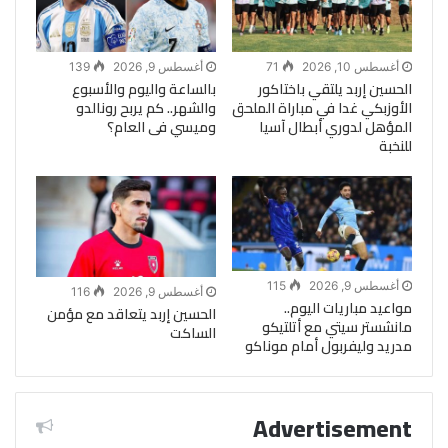
أغسطس 10, 2026
71
أغسطس 9, 2026
139
الحسين إربد يلتقي باختاكور
بالساعة واليوم والأسبوع
الأوزبكي غدا في مباراة الملحق
والشهر.. كم يربح رونالدو
المؤهل لدوري أبطال آسيا
وميسي فى العام؟
للنخبة
أغسطس 9, 2026
115
أغسطس 9, 2026
116
مواعيد مباريات اليوم..
الحسين إربد يتعاقد مع مؤمن
مانشستر سيتي مع أتلتيكو
الساكت
مدريد وليفربول أمام موناكو
Advertisement