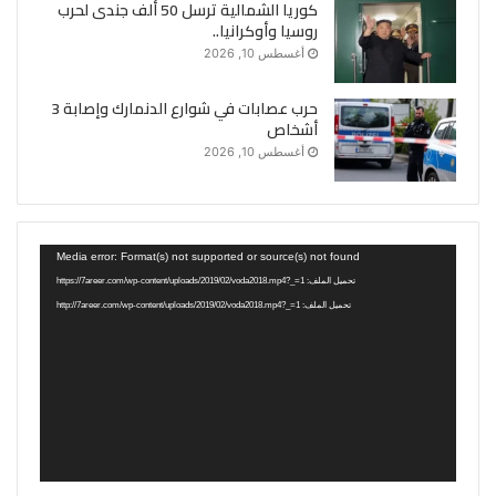
كوريا الشمالية ترسل 50 ألف جندى لحرب
روسيا وأوكرانيا..
أغسطس 10, 2026
حرب عصابات في شوارع الدنمارك وإصابة 3
أشخاص
أغسطس 10, 2026
مشغل
Media error: Format(s) not supported or source(s) not found
الفيديو
تحميل الملف: https://7areer.com/wp-content/uploads/2019/02/voda2018.mp4?_=1
تحميل الملف: http://7areer.com/wp-content/uploads/2019/02/voda2018.mp4?_=1