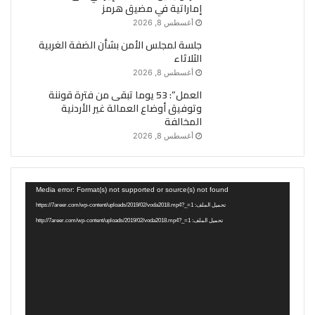
إماراتية في مضيق هرمز
أغسطس 8, 2026
جلسة لمجلس الأمن بشأن الضفة الغربية
الثلاثاء
أغسطس 8, 2026
العمل”: 53 يوما تبقى من فترة قوننة
وتوفيق أوضاع العمالة غير الأردنية
المخالفة
أغسطس 8, 2026
مشغل
Media error: Format(s) not supported or source(s) not found
الفيديو
تحميل الملف: https://7areer.com/wp-content/uploads/2019/02/voda2018.mp4?_=1
تحميل الملف: http://7areer.com/wp-content/uploads/2019/02/voda2018.mp4?_=1