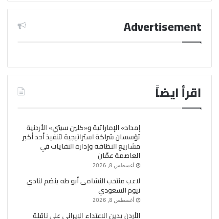
Advertisement
اقرأ ايضاً
إمداد» الإماراتية و«كلين سيتي» الأردنية
تؤسسان شراكة استراتيجية لتنفيذ أحد أكبر
مشاريع النظافة وإدارة النفايات في
العاصمة عمّان
أغسطس 8, 2026
لاعب منتخب النشامى أبو طه ينضم لنادي
نيوم السعودي
أغسطس 8, 2026
الأردن يدين الاعتداء الإيراني على ناقلة