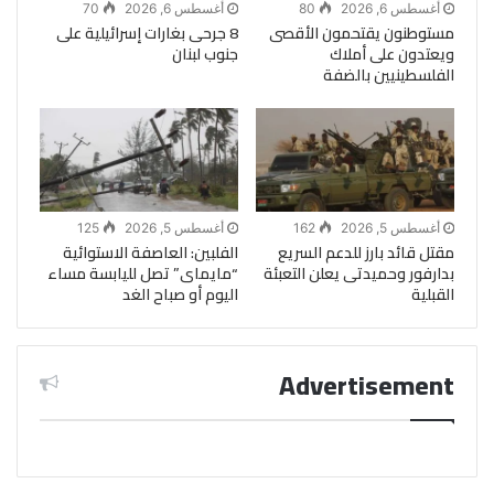
أغسطس 6, 2026
80
أغسطس 6, 2026
70
مستوطنون يقتحمون الأقصى
8 جرحى بغارات إسرائيلية على
ويعتدون على أملاك
جنوب لبنان
الفلسطينيين بالضفة
أغسطس 5, 2026
162
أغسطس 5, 2026
125
مقتل قائد بارز للدعم السريع
الفلبين: العاصفة الاستوائية
بدارفور وحميدتى يعلن التعبئة
“مايماى” تصل لليابسة مساء
القبلية
اليوم أو صباح الغد
Advertisement