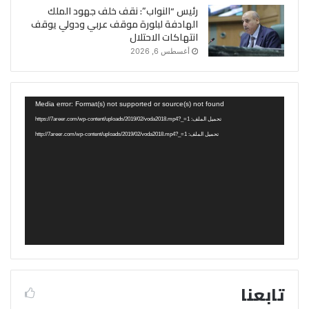
رئيس “النواب”: نقف خلف جهود الملك
الهادفة لبلورة موقف عربي ودولي يوقف
انتهاكات الاحتلال
أغسطس 6, 2026
مشغل
Media error: Format(s) not supported or source(s) not found
الفيديو
تحميل الملف: https://7areer.com/wp-content/uploads/2019/02/voda2018.mp4?_=1
تحميل الملف: http://7areer.com/wp-content/uploads/2019/02/voda2018.mp4?_=1
تابعنا