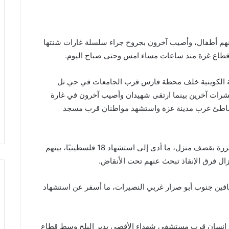
هم أطفال، وأصيب آخرون بجروح جراء سلسلة غارات شنتها
قطاع غزة منذ ساعات مساء امس وحتى صباح اليوم.
ة الكويتية خلف محطة فارس قرب الجامعات في حي تل
شرات آخرين بينما ارتقى شهيدان وأصيب آخرون في غارة
لشاطئ غرب مدينة غزة واستشهد مواطنان قرب مسجد
وفي مخيم النصيرات وسط القطاع، ارتكب الاحتلال مجزرة بقصف منزل، ما أدى إلى استشهاد 18 فلسطينيًا، بينهم
زال فرق الإنقاذ تبحث عنهم تحت الأنقاض.
فين جنوب أبو صرار غربي النصيرات، ما أسفر عن استشهاد
 إنسان قرب مستشفى شهداء الأقصى بدير البلح وسط قطاع