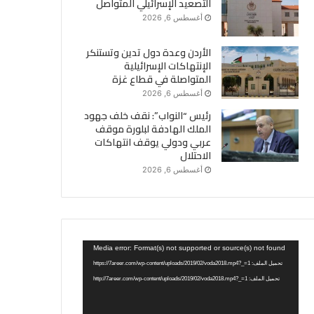
التصعيد الإسرائيلي المتواصل
أغسطس 6, 2026
الأردن وعدة دول تدين وتستنكر
الإنتهاكات الإسرائيلية
المتواصلة في قطاع غزة
أغسطس 6, 2026
رئيس “النواب”: نقف خلف جهود
الملك الهادفة لبلورة موقف
عربي ودولي يوقف انتهاكات
الاحتلال
أغسطس 6, 2026
مشغل
Media error: Format(s) not supported or source(s) not found
الفيديو
تحميل الملف: https://7areer.com/wp-content/uploads/2019/02/voda2018.mp4?_=1
تحميل الملف: http://7areer.com/wp-content/uploads/2019/02/voda2018.mp4?_=1