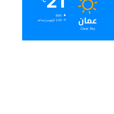
21
℃
عمان
الرطوبة:
69%
الرياح:
2.65 كيلومتر/ساعة
Clear Sky