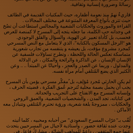
رسالةً وضرورة إنسانية وثقافية.
قاريءٌ نهمٌ منذ نعومة أظفاره، حيث المكتبات القديمة في الطائف
حيث تترى بأنواع المعرفة المتنوعة في مختلف المجالات .
القراءة والموروث والحكايات الشعبية والمجالس استطاعت أن تضُخ
في وجدانه حب الكلمة، ما جعله يتجه إلى المسرح لا كمنصة للعرض
فحسب، بل كأداة تعبير عن الهوية، والسؤال والقلق الوجودي.
هو “الرجل المسكون بالكتابة”، الذي لا يتعامل مع النص المسرحي
كمجرد مشروع مؤقت، بل يعيشه و يتنفسه من تجارب شعورية
متماسكة تعكس الحالة واللحظة ، وتطرح تساؤلات فلسفية عن
الإنسان الإنسان ، عن الذاكرة والرائحة والمكان ، عن الدلالة
والمدلول ، وربما عن الصدر والعجز ، وأحيانًا عن المبتدأ .. .. وعن
الكثير الذي يضع المُتلقي أمام مرآة نفسه.
لم يكن الحارثي مُجرد مُؤلِف، بل ُمفكّر مسرحي يؤمن بأن المسرح
يجب أن يحمل بصمة محلية تُترجم عُمق الفكرة ، قضيته الحرف ،
وإنسانه المسرح مع الانفتاح على التجريب والحداثة.
في كتاباته، تجد المدن ، والشخصيات الشعبية، والعمق الروحي
والحكايات ، ممزوجةً بلغة شعرية، ورؤية تحترم المُتلقي وتتبادل معه
الأماكن .
لُقّب بـ”عرّاب المسرح السعودي” من أحبابه ومحبيه ، كلما أتيته
وجدت عنده ثقافة حضور ، وأستاذية لأجيال من المسرحيين يتحدث
عنها جمع المثقفين ، داعمٌ للمواهب الشابّة ، مشاركٌ فاعل في