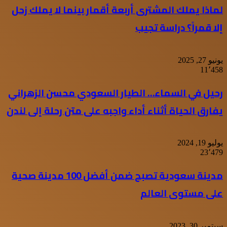
لماذا يملك المشترى أربعة أقمار بينما لا يملك زحل
إلا قمراً؟ دراسة تجيب
يونيو 27, 2025
11٬458
رحيل في السماء… الطيار السعودي محسن الزهراني
يفارق الحياة أثناء أداء واجبه على متن رحلة إلى لندن
يوليو 19, 2024
23٬479
مدينة سعودية تصبح ضمن أفضل 100 مدينة صحية
على مستوى العالم
سبتمبر 30, 2023