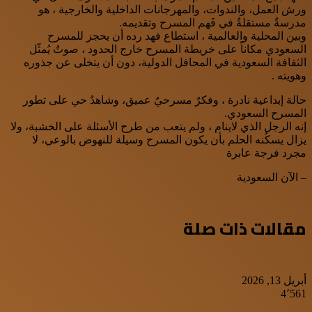
ورش العمل، والندوات، والمهرجانات الداخلية والخارجية ، هو
مدرسةٌ مستقلةٌ في فَهم المسرح وتقديمه.
وبين المحلية والعالمية ، استطاع فهد رده أن يحجز للمسرح
السعودي مكاناً على خريطة المسرح خارج الحدود ، صوتٌ يُمثّل
الثقافة السعودية في المحافل الدولية، دون أن يتخلى عن جذوره
وهويته .
حالة إبداعية نادرة ، وفكرٌ مسرحيٌ عميق، وشاهدٌ حي على تطور
المسرح السعودي.
إنه الرجل الذي لاينام ، ولم يتعب من طرح الأسئلة على الخشبة، ولا
يزال يسكُنه الحلم بأن يكون المسرح وسيلة للنهوض بالوعي، لا
مجرد فرجة عابرة
– الآن السعودية
مقالات ذات صلة
أبريل 13, 2026
4٬561