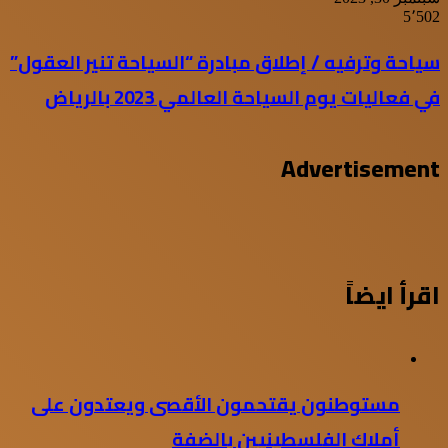
5٬502
سياحة وترفيه / إطلاق مبادرة “السياحة تنير العقول”
في فعاليات يوم السياحة العالمي 2023 بالرياض
Advertisement
اقرأ ايضاً
مستوطنون يقتحمون الأقصى ويعتدون على
أملاك الفلسطينيين بالضفة