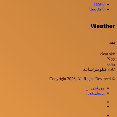
Fans
0
0
متابعينا
Weather
عمان
clear sky
℃
22
66%
الرطوبة:
الرياح:
3.97 كيلومتر/ساعة
© Copyright 2026, All Rights Reserved
من نحن
أرسل خبراً
WhatsApp
Facebook
Google+
Twitter
Viber
إغلاق