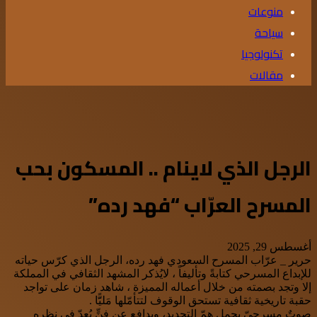
منوعات
سياحة
تكنولوجيا
مقالات
الرجل الذي لاينام .. المسكون بحب
المسرح العرّاب “فهد رده”
أغسطس 29, 2025
حرير _ عرّاب المسرح السعودي فهد رده، الرجل الذي كرّس حياته
للإبداع المسرحي كتابةً وتأليفاً ، لايُذكر المشهد الثقافي في المملكة
إلا وتجد بصمته من خلال أعماله المميزة ، شاهد زمان على تواجد
حقبة تاريخية ثقافية تستحق الوقوف لتتأمّلها مَليًَّا .
صوتٌ مسرحيّ يحمل همّ التجديد، ويدافع عن فنٍّ يُعدّ في نظره