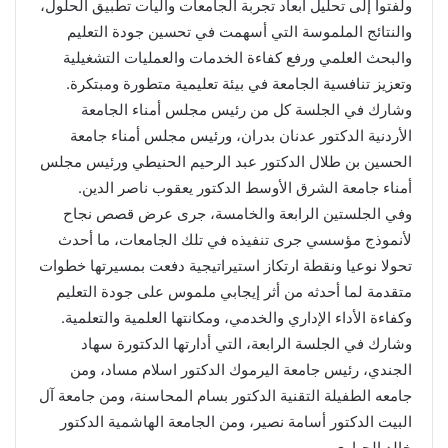
ولفتوا إلى تحليل أبعاد تجربة الجامعات وآليات تطبيق الحلول،
والنتائج الملموسة التي أسهمت في تحسين جودة التعليم
والبحث العلمي ورفع كفاءة الخدمات والعمليات التشغيلية
وتعزيز تنافسية الجامعة في بيئة تعليمية متطورة ومبتكرة.
وشارك في الجلسة كل من رئيس مجلس أمناء الجامعة
الأردنية الدكتور عدنان بدران، ورئيس مجلس أمناء جامعة
الحسين بن طلال الدكتور عبد الرحيم الحنيطي ورئيس مجلس
أمناء جامعة الشرق الأوسط الدكتور يعقوب ناصر الدين.
وفي الجلستين الرابعة والخامسة، جرى عرض قصص نجاح
لأنموذج مؤسسي جرى تنفيذه في تلك الجامعات، ما أحدث
تحولا نوعيا ونقطة ارتكاز استيراتيجية دفعت بمسيرتها خطوات
متقدمة لما أحدثه من أثر إيجابي ملموس على جودة التعليم
وكفاءة الأداء الإداري والخدمي، ومكانتها العلمية والتعلمية.
وشارك في الجلسة الرابعة، التي أدارتها الدكتورة سهاد
الجندي، رئيس جامعة اليرموك الدكتور اسلام مساد، ومن
جامعه الطفيلة التقنية الدكتور بسام المحاسنة، ومن جامعة آل
البيت الدكتور أسامة نصير، ومن الجامعة الهاشمية الدكتور
خالد الحياري.