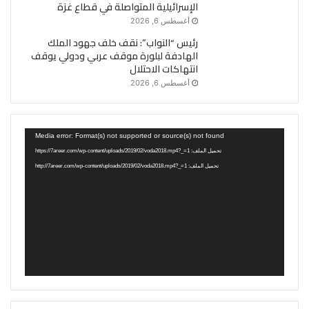
الإسرائيلية المتواصلة في قطاع غزة
أغسطس 6, 2026
رئيس “النواب”: نقف خلف جهود الملك
الهادفة لبلورة موقف عربي ودولي يوقف
انتهاكات الاحتلال
أغسطس 6, 2026
مشغل
Media error: Format(s) not supported or source(s) not found
الفيديو
تحميل الملف: https://7areer.com/wp-content/uploads/2019/02/voda2018.mp4?_=1
تحميل الملف: http://7areer.com/wp-content/uploads/2019/02/voda2018.mp4?_=1