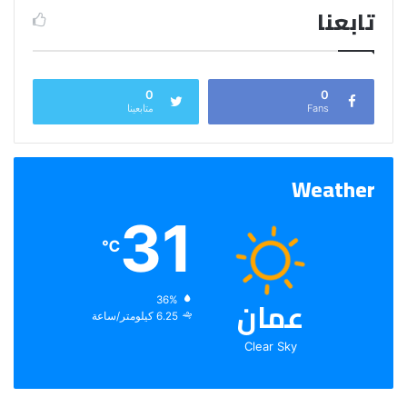
تابعنا
0
0
Fans
متابعينا
Weather
31
℃
عمان
الرطوبة:
36%
الرياح:
6.25 كيلومتر/ساعة
Clear Sky