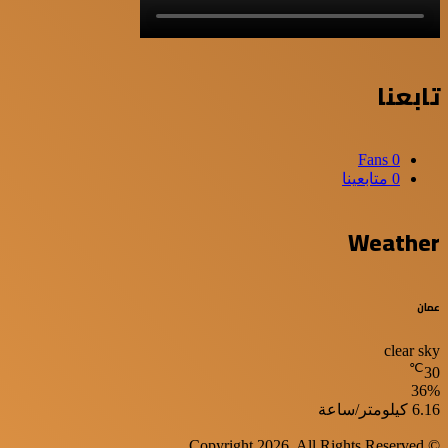
تابعنا
Fans
0
0
متابعينا
Weather
عمان
clear sky
℃
30
36%
الرطوبة:
الرياح:
6.16 كيلومتر/ساعة
© Copyright 2026, All Rights Reserved