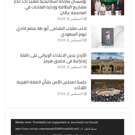
تؤسسان شراكة استراتيجية لتنفيذ أحد أكبر
مشاريع النظافة وإدارة النفايات في
العاصمة عمّان
أغسطس 8, 2026
لاعب منتخب النشامى أبو طه ينضم لنادي
نيوم السعودي
أغسطس 8, 2026
الأردن يدين الاعتداء الإيراني على ناقلة
إماراتية في مضيق هرمز
أغسطس 8, 2026
جلسة لمجلس الأمن بشأن الضفة الغربية
الثلاثاء
أغسطس 8, 2026
مشغل
Media error: Format(s) not supported or source(s) not found
الفيديو
تحميل الملف: https://7areer.com/wp-content/uploads/2019/02/voda2018.mp4?_=1