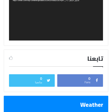
تحميل الملف: http://7areer.com/wp-content/uploads/2019/02/voda2018.mp4?_=1
تابعنا
0
0
Fans
متابعينا
Weather