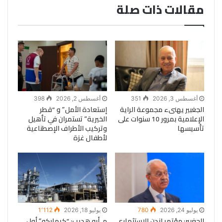
مقالات ذات صلة
أغسطس 3, 2026
351
أغسطس 2, 2026
398
الجغبير يهنىء مجموعة الراية
إستعادة الأمل” و “قطر
الإعلامية بمرور 10 سنوات على
الخيرية” تستمران في تأهيل
تأسيسها
وتركيب الأطراف الإصطناعية
لأطفال غزة
يوليو 24, 2026
780
يوليو 18, 2026
1٬112
الجغبير: مؤتمر لندن الاستثماري
م. أبو هديب: “كيمابكو” أول