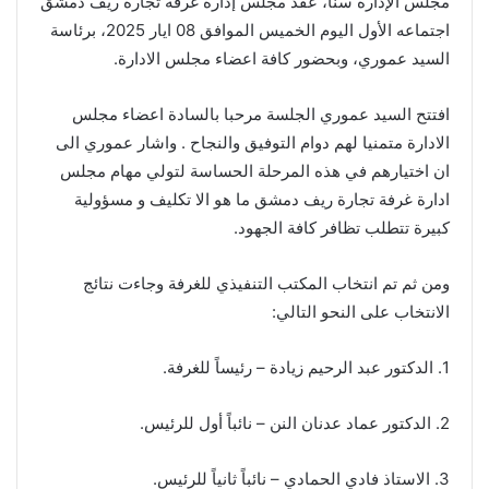
مجلس الإدارة سناً، عقد مجلس إدارة غرفة تجارة ريف دمشق
اجتماعه الأول اليوم الخميس الموافق 08 ايار 2025، برئاسة
السيد عموري، وبحضور كافة اعضاء مجلس الادارة.
افتتح السيد عموري الجلسة مرحبا بالسادة اعضاء مجلس
الادارة متمنيا لهم دوام التوفيق والنجاح . واشار عموري الى
ان اختيارهم في هذه المرحلة الحساسة لتولي مهام مجلس
ادارة غرفة تجارة ريف دمشق ما هو الا تكليف و مسؤولية
كبيرة تتطلب تظافر كافة الجهود.
ومن ثم تم انتخاب المكتب التنفيذي للغرفة وجاءت نتائج
الانتخاب على النحو التالي:
1. الدكتور عبد الرحيم زيادة – رئيساً للغرفة.
2. الدكتور عماد عدنان النن – نائباً أول للرئيس.
3. الاستاذ فادي الحمادي – نائباً ثانياً للرئيس.