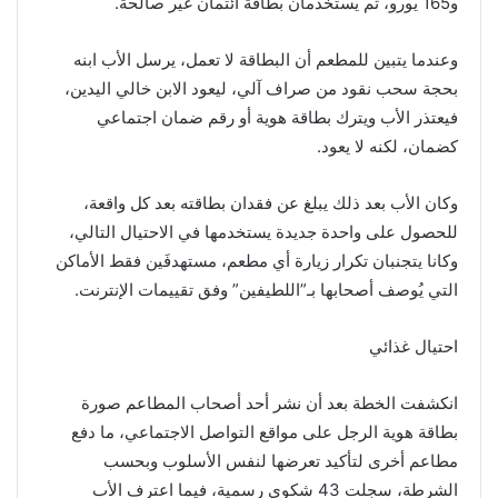
و165 يورو، ثم يستخدمان بطاقة ائتمان غير صالحة.
وعندما يتبين للمطعم أن البطاقة لا تعمل، يرسل الأب ابنه
بحجة سحب نقود من صراف آلي، ليعود الابن خالي اليدين،
فيعتذر الأب ويترك بطاقة هوية أو رقم ضمان اجتماعي
كضمان، لكنه لا يعود.
وكان الأب بعد ذلك يبلغ عن فقدان بطاقته بعد كل واقعة،
للحصول على واحدة جديدة يستخدمها في الاحتيال التالي،
وكانا يتجنبان تكرار زيارة أي مطعم، مستهدفَين فقط الأماكن
التي يُوصف أصحابها بـ”اللطيفين” وفق تقييمات الإنترنت.
احتيال غذائي
انكشفت الخطة بعد أن نشر أحد أصحاب المطاعم صورة
بطاقة هوية الرجل على مواقع التواصل الاجتماعي، ما دفع
مطاعم أخرى لتأكيد تعرضها لنفس الأسلوب وبحسب
الشرطة، سجلت 43 شكوى رسمية، فيما اعترف الأب