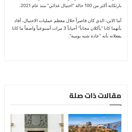
بارتكابه أكثر من 100 حالة “احتيال غذائي” منذ عام 2021.
أما الابن، الذي كان قاصراً خلال معظم عمليات الاحتيال، أفاد
بأنهما كانا “يأكلان مجاناً” أحياناً 3 مرات أسبوعياً واصفاً ما كانا
يفعلانه بأنه “عادة شبه يومية”.
مقالات ذات صلة