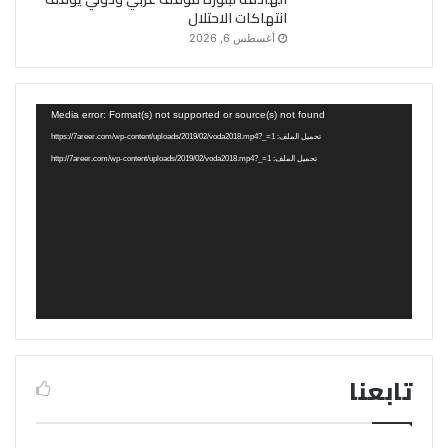
انتهاكات الاحتلال
أغسطس 6, 2026
مشغل
Media error: Format(s) not supported or source(s) not found
الفيديو
تحميل الملف: https://7areer.com/wp-content/uploads/2019/02/voda2018.mp4?_=1
تحميل الملف: http://7areer.com/wp-content/uploads/2019/02/voda2018.mp4?_=1
تابعنا