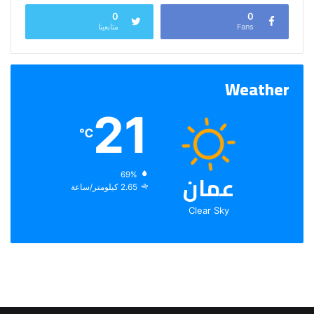
0
0
Fans
متابعينا
Weather
21
℃
عمان
الرطوبة:
69%
الرياح:
2.65 كيلومتر/ساعة
Clear Sky