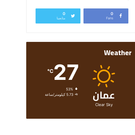
0
0
Fans
متابعينا
Weather
27
℃
عمان
الرطوبة:
53%
الرياح:
5.73 كيلومتر/ساعة
Clear Sky