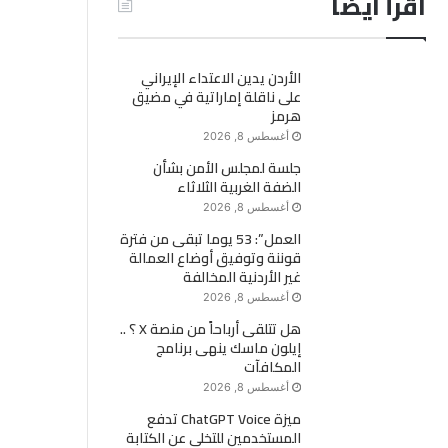
اقرأ ايضاً
الأردن يدين الاعتداء الإيراني
على ناقلة إماراتية في مضيق
هرمز
أغسطس 8, 2026
جلسة لمجلس الأمن بشأن
الضفة الغربية الثلاثاء
أغسطس 8, 2026
العمل”: 53 يوما تبقى من فترة
قوننة وتوفيق أوضاع العمالة
غير الأردنية المخالفة
أغسطس 8, 2026
هل تتلقى أرباحاً من منصة X ؟ ..
إيلون ماسك ينهى برنامج
المكافآت
أغسطس 8, 2026
ميزة ChatGPT Voice تدفع
المستخدمين للتخلي عن الكتابة