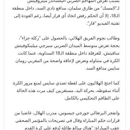
بسبب تعرض المهاجم الصربي أليكساندر ميتروفيتش
لـ”المسك” من طارق سلمان، مدافع نادي السد، داخل منطقة
الـ18، إلا أن الحكم رفض اتخاذ أي قرار أيضا، رغم العودة إلى
تقنية الفيديو “فار”.
وطالب نجوم الفريق الهلالي، بالحصول على “ركلة جزاء”،
بحجة تعرض متوسط الميدان الصربي سيرجي ميلينكوفيتش
سافيتش، للعرقلة داخل منطقة الـ18 السداوية، عنما كانت
الكرة في متناوله وتعرض لإعاقة واضحة من المغربي رومان
سايس مدافع السد.
كما احتج الهلاليون على لقطة تصدي سايس لمنع مرور الكرة
أثناء سقوطه، بحركة اليد، مستغربين كيف مرت هذه الحالة
على الطاقم التحكيمي بالكامل.
وانفجر البرتغالي جورجي جيسوس، مدرب الهلال، غاضبا من
قرارات حكم المباراة وقال في تصريحات بالمؤتمر الصحفي
عقب المباراة: “هناك مبالغ طائلة تُدفع على كرة القدم