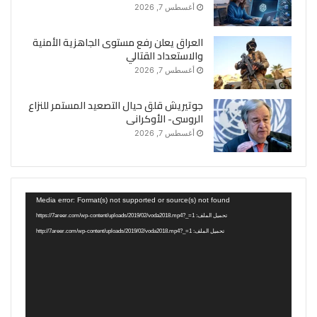
أغسطس 7, 2026
العراق يعلن رفع مستوى الجاهزية الأمنية
والاستعداد القتالي
أغسطس 7, 2026
جوتيريش قلق حيال التصعيد المستمر للنزاع
الروسى- الأوكرانى
أغسطس 7, 2026
مشغل
Media error: Format(s) not supported or source(s) not found
الفيديو
تحميل الملف: https://7areer.com/wp-content/uploads/2019/02/voda2018.mp4?_=1
تحميل الملف: http://7areer.com/wp-content/uploads/2019/02/voda2018.mp4?_=1