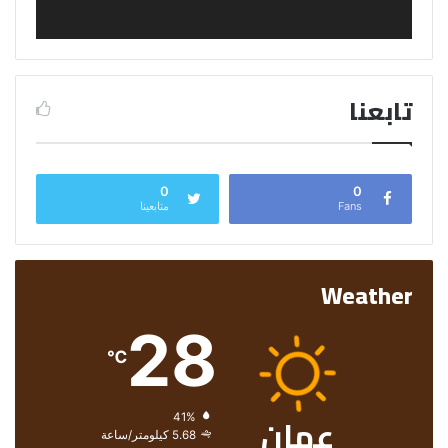
تابعنا
0
0
Fans
متابعينا
Weather
28
℃
عمان
الرطوبة:
41%
الرياح:
5.68 كيلومتر/ساعة