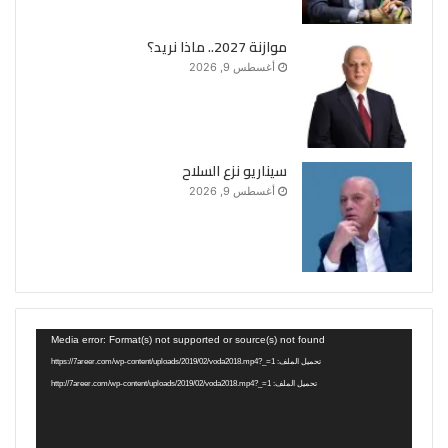
موازنة 2027.. ماذا نريد؟
أغسطس 9, 2026
سيناريو نزع السلاح
أغسطس 9, 2026
مشغل
Media error: Format(s) not supported or source(s) not found
الفيديو
تحميل الملف: https://7areer.com/wp-content/uploads/2019/02/voda2018.mp4?_=1
تحميل الملف: http://7areer.com/wp-content/uploads/2019/02/voda2018.mp4?_=1