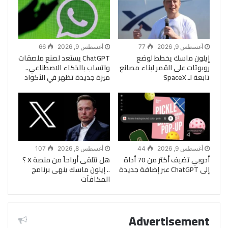
أغسطس 9, 2026
77
أغسطس 9, 2026
66
إيلون ماسك يخطط لوضع
ChatGPT يستعد لصنع ملصقات
روبوتات على القمر لبناء مصانع
واتساب بالذكاء الاصطناعي..
تابعة لـ SpaceX
ميزة جديدة تظهر في الأكواد
أغسطس 9, 2026
44
أغسطس 8, 2026
107
أدوبي تضيف أكثر من 70 أداة
هل تتلقى أرباحاً من منصة X ؟
إلى ChatGPT عبر إضافة جديدة
.. إيلون ماسك ينهى برنامج
المكافآت
Advertisement