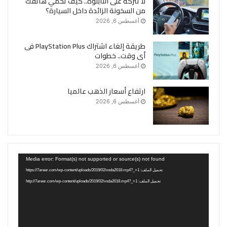
لا تتركه على التابلوه.. كيف تحمي هاتفك
من السخونة الزائدة داخل السيارة؟
أغسطس 6, 2026
طريقة إلغاء اشتراك PlayStation Plus فى
أى وقت.. خطوات
أغسطس 6, 2026
ارتفاع أسعار الذهب عالميا
أغسطس 6, 2026
مشغل
Media error: Format(s) not supported or source(s) not found
الفيديو
تحميل الملف: https://7areer.com/wp-content/uploads/2019/02/voda2018.mp4?_=1
تحميل الملف: http://7areer.com/wp-content/uploads/2019/02/voda2018.mp4?_=1