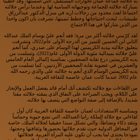
به جلالته جماعة عمان لحوارات المستقبل، التي أسستها، وقد حظينا
بمباركة جلالته للجماعة وتوجيهاته السامية لها. وعندما ترأس جلالته
اجتماعا لعدد محدود من رجالات اربد في منزل الدكتور عبدالرزاق
طبيشات، لبحث احتياجاتها وخطط تنميتها، تشرفت بأن اكون واحدا
من الذين شاركوا في هذا الاجتماع.
لقد كرّمني جلالته أكثر من مرة؛ فقد أنعم عليّ بوسام الملك عبدالله
الثاني ابن الحسين للتميز من الدرجة الأولى عام2022، وتشرفت
بتعليق جلالته بيديه الكريمتين لهذا الوسام على صدري، كما أنعم
عليّ جلالته بميدالية مئوية الدولة الأولى عام(2021)، وتسلمت من
يديه الكريمتين درع نقابة الصحفيين، بمناسبة إكمالي العام الخامس
والعشرين في عضوية نقابة الصحفيين الأردنيين، كما تسلمت من
يديه الكريمتين الوسام الذي أنعم به جلالته على والدي رحمه الله
عام 2002 عندما كانت عمان عاصمة للثقافة العربية.
من اللقاءات مع جلالته تكتشف أنك أمام قائد يفضل العمل والإنجاز
على الكلام، ويحب الصراحة على النفاق الذي يمقته جلالته مقتا
شديدا، بالإضافة إلى صفة التواضع التي يتصف بها جلالته.
وبمناسبة الاستعدادات لعمان عاصمة للثقافة العربية كان أول
لقاءاتي مع جلالة الملكة رانيا العبدالله، التي تشع حيوية وحماساً
وتتقد ذكاء ونشاطاً، والتي تشكل سندا حقيقيا لجلالة الملك، خاصة
في المحافل الدولية حيث تقدم جلالتها بحضورها وثقافتها وحجتها،
نموذجا يحتذى لما يجب أن تكون عليه المرأة العربية. فجلالتها