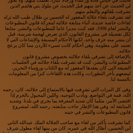
قابلت في حياتي قادة وزعماء ورجالاً كباراً، تعلمت منهم، ولا يجوز
لي الحديث عن أحد منهم قبل الحديث عن ملوك بني هاشم الذين
تشرفت بلقائهم والتعلم منهم.
لقد تشرفت بلقاء جلالة المغفور له الحسين بن طلال طيب الله ثراه
لقاءات خاصة عديدة، أثناء متابعة جلالته لمعركة قانون المطبوعات
والنشر لعام 1998، فقد كنت مديرا عاما للمطبوعات والنشر، متابعا
لكل تفصيلة في مشروع القانون، الذي تعرض لهجمة شرسة، قبل
أن ينشر منه حرف واحد، لكنها الأحكام المسبقة والإشاعات التي لا
تعتمد على معلومة. وهي أحكام كانت تسيء للأردن مما كان يزعج
جلالته.
بالإضافة إلى تشرفي بلقاء جلالته بخصوص مشروع قانون
المطبوعات والنشر، كنت قد تشرفت بلقاء جلالته في الجلسات
الضيقة التي كان يعقدها المغفور له مع الكتاب ورؤساء التحرير،
ليضعهم بآخر التطورات، وكانت هذه اللقاءات كنزا من المعلومات
بالنسبة لنا.
وفي كل المرات التي تشرفت فيها بالاستماع إلى جلالته، كان، رحمه
الله، قمة في التواضع، وبأدب التوجيه، واللين المجبول بالحزم إذا
اقتضى الأمر، مثلما كان شديد المعرفة بما يجري في بلدنا. وشديد
المتابعة له. وفي هذا الإطار جاءت متابعته، رحمه الله، لمشروع
قانون المطبوعات والنشر في حينه.
كما تشرفت بأكثر من لقاء مع صاحب الجلالة الملك عبدالله الثاني
ابن الحسين، أطال الله في عمره، كان من بينها لقاء مطول شرف