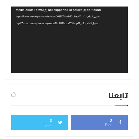
مشغل
Media error: Format(s) not supported or source(s) not found
الفيديو
تحميل الملف: https://7areer.com/wp-content/uploads/2019/02/voda2018.mp4?_=1
تحميل الملف: http://7areer.com/wp-content/uploads/2019/02/voda2018.mp4?_=1
تابعنا
0
0
Fans
متابعينا