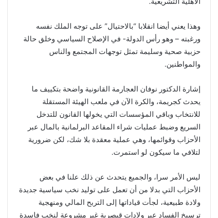
الأهلية التشريعية.
وهذا يعني أيضا انقلابا “بالاحتيال” على توجه الملك نفسه
ورغبته – وهو رأس الدولة- في الإصلاح السياسي وخلق حالة
حزبية صحية وسليمة تمثل توجهات المجتمع والناس
والمواطنين.
إشارة الدكتور نوفان العجارمة القانونية واضحة بتكييف ما
يحدث كجريمة، والكرة الآن في ملعب الهيئة المستقلة
للانتخاب وباقي المؤسسات التي يخولها القانون للتدخل
السريع وضبط عمليات شراء المقاعد البرلمانية بالمال عبر
الأحزاب وقوائمها، وهي عملية معقدة بلا شك، لكن ضرورية
لتلافي ما سيكون لو استمرت.
ليس الأمر سرا، والجميع يتحدث عن ذلك علنا في بعض
الأحزاب التي بدلا من أن تعمل على توليد نخب سياسية جديدة
ولادة طبيعية، لجأت قياداتها إلى التربح المالي ومنهجية
ترسيخ الفساد عبر ولادات قيصرية غير مشروعة لنخب فاسدة