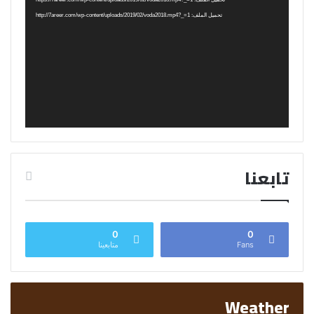
تحميل الملف: http://7areer.com/wp-content/uploads/2019/02/voda2018.mp4?_=1
تابعنا
0
0
Fans
متابعينا
Weather