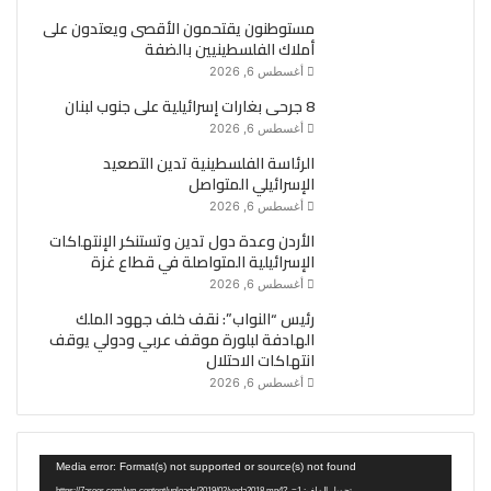
مستوطنون يقتحمون الأقصى ويعتدون على
أملاك الفلسطينيين بالضفة
أغسطس 6, 2026
8 جرحى بغارات إسرائيلية على جنوب لبنان
أغسطس 6, 2026
الرئاسة الفلسطينية تدين التصعيد
الإسرائيلي المتواصل
أغسطس 6, 2026
الأردن وعدة دول تدين وتستنكر الإنتهاكات
الإسرائيلية المتواصلة في قطاع غزة
أغسطس 6, 2026
رئيس “النواب”: نقف خلف جهود الملك
الهادفة لبلورة موقف عربي ودولي يوقف
انتهاكات الاحتلال
أغسطس 6, 2026
مشغل
Media error: Format(s) not supported or source(s) not found
الفيديو
تحميل الملف: https://7areer.com/wp-content/uploads/2019/02/voda2018.mp4?_=1