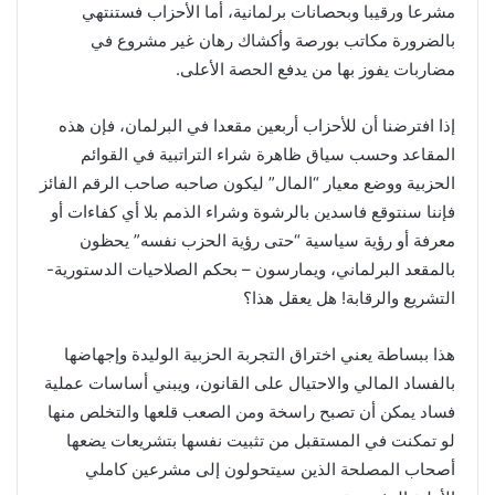
مشرعا ورقيبا وبحصانات برلمانية، أما الأحزاب فستنتهي
بالضرورة مكاتب بورصة وأكشاك رهان غير مشروع في
مضاربات يفوز بها من يدفع الحصة الأعلى.
إذا افترضنا أن للأحزاب أربعين مقعدا في البرلمان، فإن هذه
المقاعد وحسب سياق ظاهرة شراء التراتبية في القوائم
الحزبية ووضع معيار “المال” ليكون صاحبه صاحب الرقم الفائز
فإننا سنتوقع فاسدين بالرشوة وشراء الذمم بلا أي كفاءات أو
معرفة أو رؤية سياسية “حتى رؤية الحزب نفسه” يحظون
بالمقعد البرلماني، ويمارسون – بحكم الصلاحيات الدستورية-
التشريع والرقابة! هل يعقل هذا؟
هذا ببساطة يعني اختراق التجربة الحزبية الوليدة وإجهاضها
بالفساد المالي والاحتيال على القانون، ويبني أساسات عملية
فساد يمكن أن تصبح راسخة ومن الصعب قلعها والتخلص منها
لو تمكنت في المستقبل من تثبيت نفسها بتشريعات يضعها
أصحاب المصلحة الذين سيتحولون إلى مشرعين كاملي