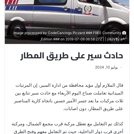
Image processed by CodeCarvings Piczard ### FREE Community
Edition ### on 2019-07-09 06:58:27Z | | ÿ&ÿÿ$ÿ ø®¹,
حادث سير على طريق المطار
يوليو 10, 2024
قال الملازم أول مؤيد محافظة من ادارة السير، إن المرتبات
الميدانية تعاملت صباح اليوم الأربعاء مع حادث سير تتابع بين
ثلاث مركبات ما بعد جسر الأمير حسين باتجاه كازية المناصير
على طريق المطار، دون اصابات.
كذلك تم التعامل مع تعطل مركبة قرب مجمع الشمال، ومركبة
أخرى قرب دوار الداخلية، حيث تم التعامل معهم وفتح الطرق