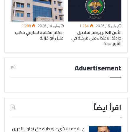
يوليو 15, 2026
1٬264
يوليو 14, 2026
1٬298
الأمن العام يوضح تفاصيل
احكام مختلفة لسارقي مكتب
حادثة الاعتداء على مركبة في
طلال أبو غزالة
القويسمة
Advertisement
اقرأ ايضاً
ع. بلاطه : لا شيء يعطيك حق تجاوز الآخرين