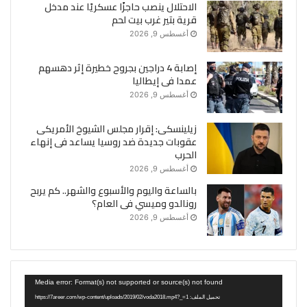
الاحتلال ينصب حاجزًا عسكريًا عند مدخل
قرية بتير غرب بيت لحم
أغسطس 9, 2026
إصابة 4 دراجين بجروح خطيرة إثر دهسهم
عمدا فى إيطاليا
أغسطس 9, 2026
زيلينسكى: إقرار مجلس الشيوخ الأمريكى
عقوبات جديدة ضد روسيا يساعد فى إنهاء
الحرب
أغسطس 9, 2026
بالساعة واليوم والأسبوع والشهر.. كم يربح
رونالدو وميسي فى العام؟
أغسطس 9, 2026
مشغل
Media error: Format(s) not supported or source(s) not found
الفيديو
تحميل الملف: https://7areer.com/wp-content/uploads/2019/02/voda2018.mp4?_=1