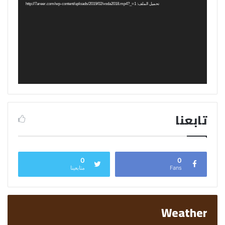
تحميل الملف: http://7areer.com/wp-content/uploads/2019/02/voda2018.mp4?_=1
تابعنا
0
0
Fans
متابعينا
Weather