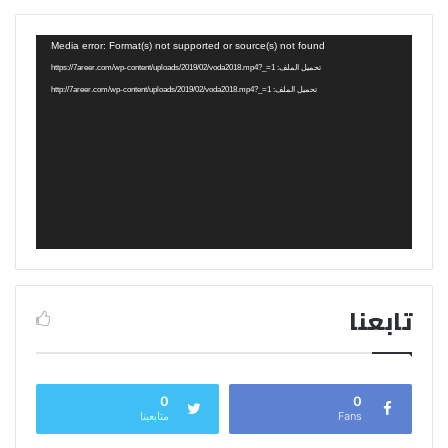
مشغل
Media error: Format(s) not supported or source(s) not found
الفيديو
تحميل الملف: https://7areer.com/wp-content/uploads/2019/02/voda2018.mp4?_=1
تحميل الملف: http://7areer.com/wp-content/uploads/2019/02/voda2018.mp4?_=1
تابعنا
0
0
Fans
متابعينا