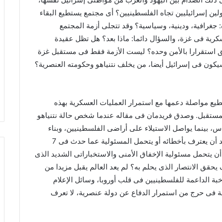
ين إسرائيليين تجاه الفلسطينيين؟ أى مجتمع يستطيع البقاء
غرافية، ودينية، وسياسية؟ وقد تتجلى أزمة المجتمع
رية فى غزة، والسؤال دائما: ماذا بعد؟ هل تظل عقيدة
استقرارا بالأمن وحده؟ ليست الأزمة فقط فى مستقبل غزة
سيكون فى إسرائيل أيضا، من يخلف نتنياهو وحكومته العنصرية؟
تطيع مواصلة دعمها مع استمرار العمليات العسكرية بهذه
ستقبل. وصدق فريدمان فى مقاله عندما شخص حالة نتنياهو
، بينما يواصل الاستيلاء على أراضى الفلسطينيين، وبناء
المستوطنات؟ بالقطع هذه هى حالة نتنياهو الذى لا يريد أن يعترف بأخطائه أو يتحمل المسئولية عما حدث فى 7
ن يتحمل مسئولية الإخفاق الأمنى والاستخباراتى الشديد الذى
ق الانتصار الذى يحلم به؟ لم يعد العالم يقبل مزيدا من
 الداعمة للفلسطينيين فى قلب أوروبا، وسائل الإعلام
سة فى حرج من استمرار الدفاع عن دولة عنصرية، لا تعرف