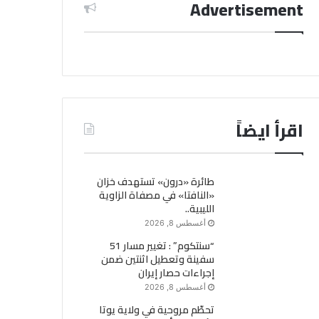
Advertisement
اقرأ ايضاً
طائرة «درون» تستهدف خزان
«النافتا» في مصفاة الزاوية
الليبية..
أغسطس 8, 2026
“سنتكوم” : تغيير مسار 51
سفينة وتعطيل اثنتين ضمن
إجراءات حصار إيران
أغسطس 8, 2026
تحطّم مروحية في ولاية يوتا