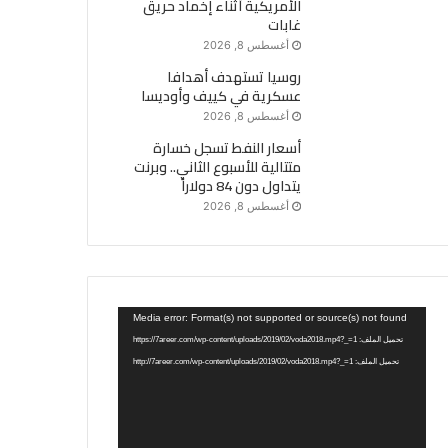
الأمريكية أثناء إخماد حريق
غابات
أغسطس 8, 2026
روسيا تستهدف أهدافا
عسكرية في كييف وأوديسا
أغسطس 8, 2026
أسعار النفط تسجل خسارة
متتالية للأسبوع الثاني.. وبرنت
يتداول دون 84 دولاراً
أغسطس 8, 2026
مشغل
Media error: Format(s) not supported or source(s) not found
الفيديو
تحميل الملف: https://7areer.com/wp-content/uploads/2019/02/voda2018.mp4?_=1
تحميل الملف: http://7areer.com/wp-content/uploads/2019/02/voda2018.mp4?_=1