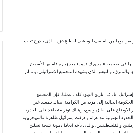
ربعين يوما من القصف الوحشى لقطاع غزة، الذى يندرج تحت
ا فى صحيفة «نيويورك تايمز» بعد زيارة قام بها الأسبوع
 والتمزق، والتبعثر الذى يشهده المجتمع الإسرائيلى، بما لم
سرائيل، بل فى تاريخ اليهود كله!. عمليا، فإن المجتمع
حكومة الحالية إلى مزيد من الكراهية. هناك تصعيد غير
 الأوضاع على نطاق واسع، وهناك توتر متصاعد على الحدود
الحدود الجنوبية مع غزة، وعرفت إسرائيل ظاهرة «المهجرين»
ين والفلسطينيين، والذى يأخذ ابعادا دموية نتيجة تسليح
 ذلك الصدام بين اليهود والعرب من مواطنى إسرائيل نفسها،