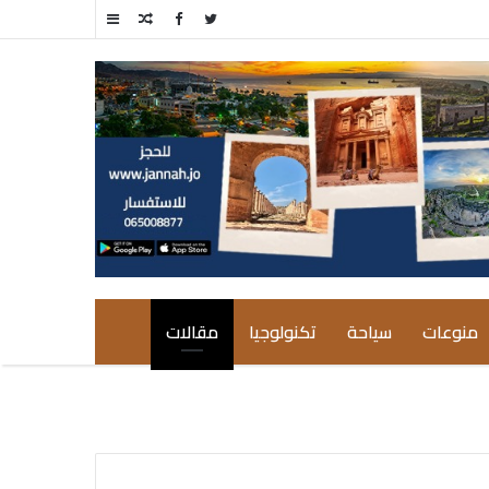
مقال
إضافة
عشوائي
عمود
جانبي
منوعات
سياحة
تكنولوجيا
مقالات