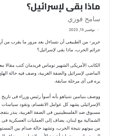
ماذا بقى لإسرائيل؟
سامح فوزي
نوفمبر 15, 2023
حرير- من الطبيعى أن نتساءل بعد مرور ما يقرب من أ
جرائم الحرب، ماذا بقى لإسرائيل؟
الكاتب الأمريكى الشهير توماس فريدمان كتب مقالا معبر
الماضى لإسرائيل والضفة الغربية، وصف فيه حالة الهلع،
يره فى أى مرحلة سابقة.
ووصف بنيامين نتنياهو بأنه أسوأ رئيس وزراء فى تاريخ إ
الإسرائيلى يشهد كل عوامل الانقسام، وتقود سياسات ال
مسبوق ضد الفلسطينيين فى الضفة الغربية، ينذر بتفجر
الشمالية مع لبنان، يضاف إلى العمليات العسكرية فى 
من بيوتهم نتيجة الحرب، وتشهد حالة صدام بين المستوطن
المستوطنين، وحماية أجهزة الأمن لإجرامهم، يضاف إلى