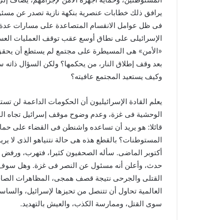
يرافق ذلك خطابات عنصرية بنكهة نازية تصدر عن مسئول
فى ظل عوامل الانقسام المتصاعدة على مسارات عدة: ج
الإسرائيلى على نطاق أوسع عقب توقف العمليات العسك
«الأمن» هى المسيطرة على مجتمع لم يستطع أن يحقق 
بعد وقف إطلاق النار، من يحكمها؟ ولكن السؤال ذاته 
وكيف يستعيد المجتمع عافيته؟
يعلم القادة الإسرائيليون أن الحكومات الداعمة لن تس
الوحشية فى غزة، وعدم وضوح موقف إسرائيل تجاه الم
قائلا: هو يريد أن تساعده واشنطن فى القضاء على حماس
أكتوبر الماضى. سأله الصحفيون كثيرا، فتهرب، ورفض أ
حدث، وأعلن أنه مسئول عن النصر فى غزة. وهل سوف يحق
القتلى والجرحى نتيجة قصف همجى، المظاهرات الصاخبة
العالمية تحاول أن تتنصل من تحيزها لإسرائيل، والسا
سوى القتل، وممارسة الكذب، والعيش بالتهديد.