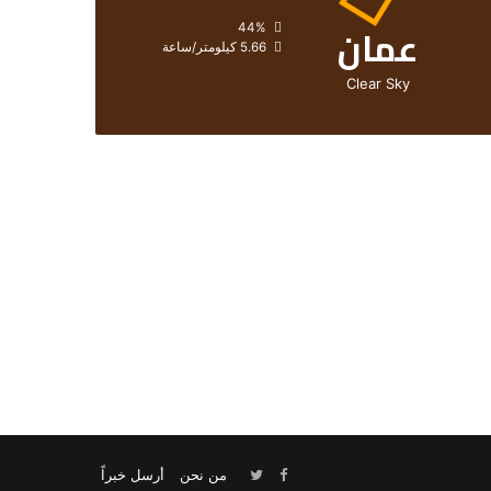
عمان
الرطوبة:
44%
الرياح:
5.66 كيلومتر/ساعة
Clear Sky
من نحن
أرسل خبراً