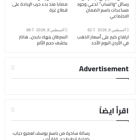
رسائل “واتساب” تدعي وجود
مصابا منذ بدء حرب الإبادة على
مساعدات باسم الضمان
قطاع غزة
الاجتماعي
أغسطس 9, 2026
62
أغسطس 9, 2026
98
ارتفاع كبير على أسعار الذهب
السرطان ينهك بايدن.. هانتر
في الأردن اليوم الأحد
يكشف حجم الألم
Advertisement
اقرأ ايضاً
رسالة ساخرة من باسم يوسف لعمرو دياب:
كفاية تنطيط دي قلة أدب