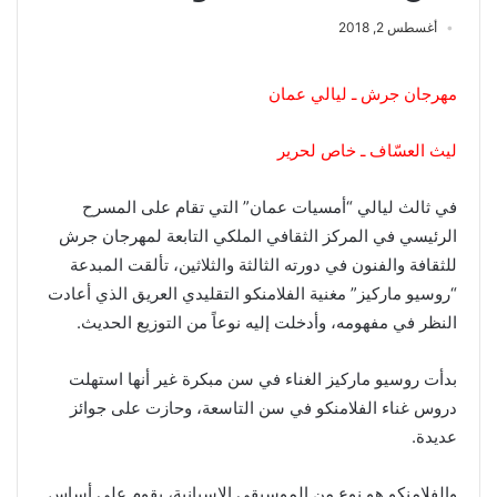
أغسطس 2, 2018
مهرجان جرش ـ ليالي
عمان
ليث العسّاف ـ
خاص لحرير
في ثالث ليالي “أمسيات عمان” التي تقام على المسرح
الرئيسي في المركز الثقافي الملكي التابعة لمهرجان جرش
للثقافة والفنون في دورته الثالثة والثلاثين، تألقت المبدعة
“روسيو ماركيز” مغنية الفلامنكو التقليدي العريق الذي أعادت
النظر في مفهومه، وأدخلت إليه نوعاً من التوزيع الحديث.
بدأت روسيو ماركيز الغناء في سن مبكرة غير أنها استهلت
دروس غناء الفلامنكو في سن التاسعة، وحازت على جوائز
عديدة.
والفلامنكو هو نوع من الموسيقى الإسبانية، يقوم على أساس