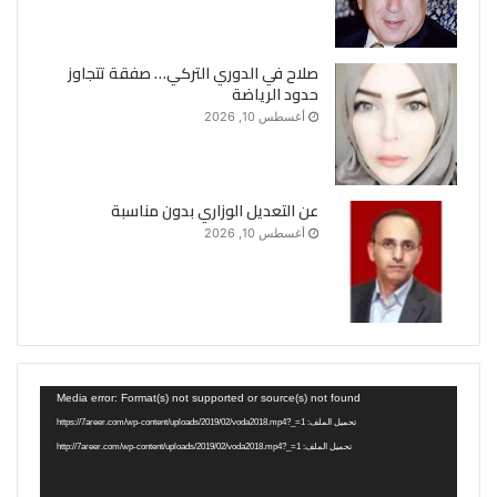
صلاح في الدوري التركي… صفقة تتجاوز
حدود الرياضة
أغسطس 10, 2026
عن التعديل الوزاري بدون مناسبة
أغسطس 10, 2026
مشغل
Media error: Format(s) not supported or source(s) not found
الفيديو
تحميل الملف: https://7areer.com/wp-content/uploads/2019/02/voda2018.mp4?_=1
تحميل الملف: http://7areer.com/wp-content/uploads/2019/02/voda2018.mp4?_=1