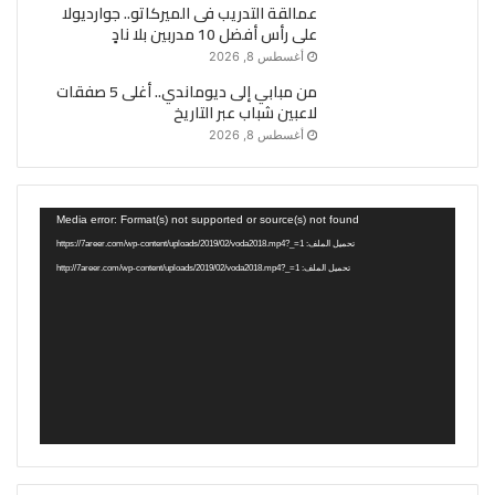
عمالقة التدريب فى الميركاتو.. جوارديولا
على رأس أفضل 10 مدربين بلا نادٍ
أغسطس 8, 2026
من مبابي إلى ديوماندي.. أغلى 5 صفقات
لاعبين شباب عبر التاريخ
أغسطس 8, 2026
مشغل
Media error: Format(s) not supported or source(s) not found
الفيديو
تحميل الملف: https://7areer.com/wp-content/uploads/2019/02/voda2018.mp4?_=1
تحميل الملف: http://7areer.com/wp-content/uploads/2019/02/voda2018.mp4?_=1