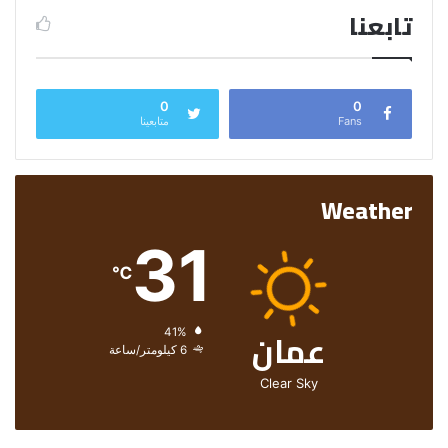
تابعنا
0
0
Fans
متابعينا
Weather
31
℃
عمان
الرطوبة:
41%
الرياح:
6 كيلومتر/ساعة
Clear Sky