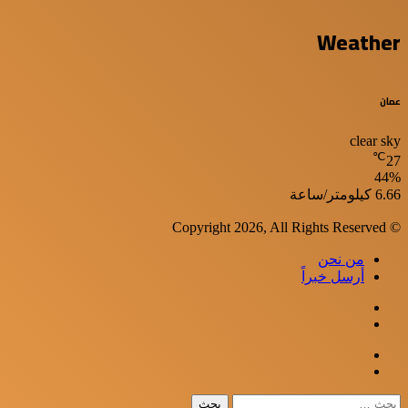
Weather
عمان
clear sky
℃
27
44%
الرطوبة:
الرياح:
6.66 كيلومتر/ساعة
© Copyright 2026, All Rights Reserved
من نحن
أرسل خبراً
WhatsApp
Facebook
Google+
Twitter
Viber
إغلاق
البحث