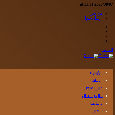
2026/08/07 at 11:31
من نحن
أرسل خبراً
إضافة
مقال
عمود
عشوائي
جانبي
القائمة
الرئيسية
أردنيات
عربي ودولي
مال وأعمال
ع بلاطة
برلمان