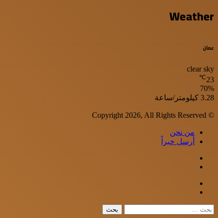
Weather
عمان
clear sky
℃
23
70%
الرطوبة:
الرياح:
3.28 كيلومتر/ساعة
© Copyright 2026, All Rights Reserved
من نحن
أرسل خبراً
WhatsApp
Facebook
Google+
Twitter
Viber
إغلاق
البحث
عن: