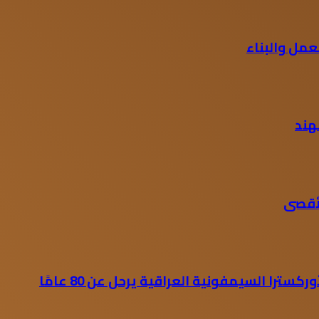
مل والبناء
لأقصى
كسترا السيمفونية العراقية يرحل عن 80 عامًا