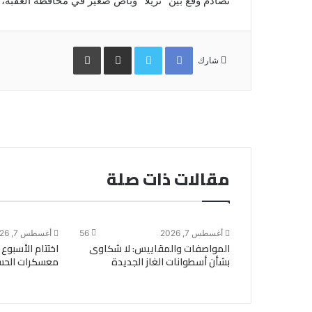
تصادم وقع بين “تريلا” وباص صغير في محافظة العقبة،
Facebook
Twitter
مشاركة
طباعة
عبر
شارك
البريد
مقالات ذات صلة
أغسطس 7, 2026
56
أغسطس 7, 2026
المواصفات والمقاييس: لا شكاوى
اختتام الأسبو
بشأن أسطوانات الغاز الجديدة
معسكرات الحسي