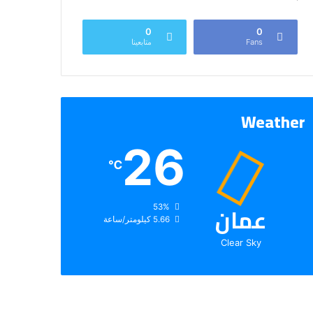
0
0
Fans
متابعينا
Weather
26
℃
عمان
الرطوبة:
53%
الرياح:
5.66 كيلومتر/ساعة
Clear Sky