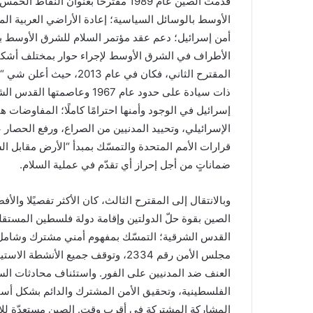
الأوسط بالوسائل السياسية؛ إعادة الأراضي العربية 
أمن إسرائيل؛ دعم عقد مؤتمر السلام للشرق الأوسط ب
الأطراف في الشرق الأوسط لإجراء حوار بمختلف أشكاله؛
المقترح الثاني، فكان في 
ذات سيادة على حدود عام 1967 
إسرائيل في الوجود وأمنها احترامًا كاملًا؛ المفاوضات
الإسرائيلي، وتحييد المدنيين من الصراع، ورفع الحصار
قرارات الأمم المتحدة والتمسّك بمبدأ “الأرض مقابل الس
ضماناتٍ من أجل إحراز أي تقدّم في عملية السلام.
القدس الشرقية؛ التمسّك بمفهوم أمني مشترك وشامل وت
مجلس الأمن رقم 2334، وتوقف جميع الأ
العنف ضد المدنيين على الفور. واستئناف محادثات ال
الفلسطينية، وتحقيق الأمن المشترك والدائم بشكل أسا
المشاركة المشتركة في أقرب وقت. الصين مستعدّة للان