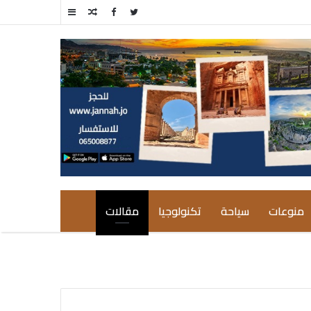
مقال
إضافة
عشوائي
عمود
جانبي
منوعات
سياحة
تكنولوجيا
مقالات