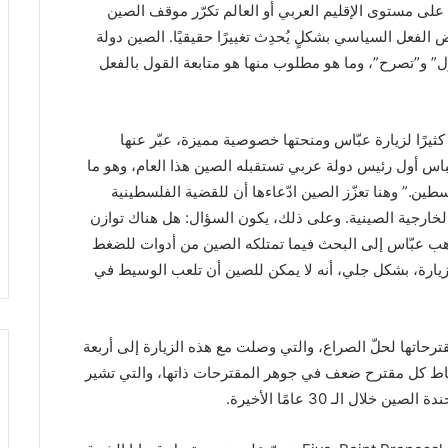
على مستوى الإقليم العربي أو العالم تكرّر موقف الصين
لفعل السياسي بشكلٍ يُحدِث تغييرًا حقيقيًا. الصين دولة
 و”تصرح”، وما هو مطلوب منها هو متابعة القول بالفعل
ثيرًا لزيارة عبّاس ومنحتها خصوصية مميزة، عبّر عنها
عباس أول رئيس دولة عربي تستقبله الصين هذا العام، وهو ما
طين.” وهنا تعزّز الصين ادّعاءها أن للقضية الفلسطينية
لخارجية الصينية. وعلى ذلك، يكون السؤال: هل هناك توازن
يذهب عبّاس إلى البحث فيما تمتلكه الصين من أدوات للضغط
الزيارة، بشكل جلي، أنه لا يمكن للصين أن تلعب الوسيط في
ترحاتها لحلّ الصراع، والتي وصلت مع هذه الزيارة إلى أربعة
 التدريجي للنقاط كل مقترح ضعف في جوهر المقترحات ذاتها، والتي تشير
ل الـ 30 عامًا الأخيرة.