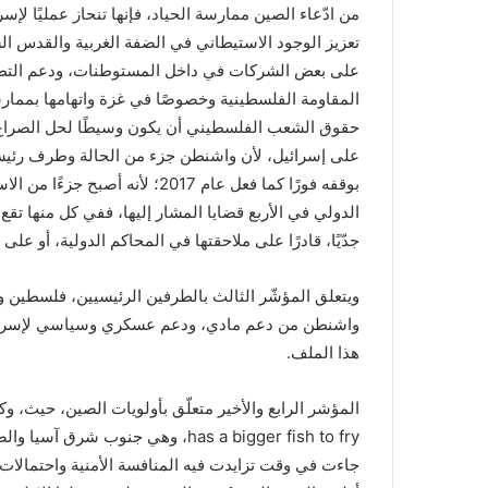
من ادّعاء الصين ممارسة الحياد، فإنها تنحاز عمليًا لإس
تعزيز الوجود الاستيطاني في الضفة الغربية والقدس الش
على بعض الشركات في داخل المستوطنات، ودعم التطبيع
المقاومة الفلسطينية وخصوصًا في غزة واتهامها بممارسة
حقوق الشعب الفلسطيني أن يكون وسيطًا لحل الصراع،
على إسرائيل، لأن واشنطن جزء من الحالة وطرف رئيس
بوقفه فورًا كما فعل عام 2017؛ لأ
الدولي في الأربع قضايا المشار إليها، ففي كل منها ت
جدّيًا، قادرًا على ملاحقتها في المحاكم الدولية، أو على
ويتعلق المؤشّر الثالث بالطرفين الرئيسيين، فلسطين وإس
واشنطن من دعم مادي، ودعم عسكري وسياسي لإسرائيل
هذا الملف.
has a bigger fish to fry، وهي جنو
جاءت في وقت تزايدت فيه المنافسة الأمنية واحتمالات