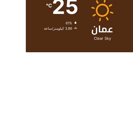
25
℃
عمان
الرطوبة:
61%
الرياح:
3.86 كيلومتر/ساعة
Clear Sky