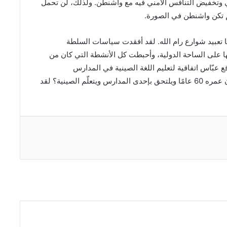
مي وتخفيض التنافس الأمني فيه مع واشنطن. ولذلك، لن تحمل
م تكن واشنطن في الصورة.
 تعبيد شوارع رام الله. لقد أفقدت سياسات السلطة
ها على الساحة الدولية، وأحبطت كل الأنشطة التي كان من
وقع عبّاس اتفاقية لتعليم اللغة الصينية في المدارس
الفلسطينية، هل سيفعل كما فعل بن غوريون عندما كان عمره 60 عامًا ويلتحق بإحدى المدارس ويتعلّم الصينية؟ لقد