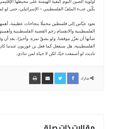
أولوية الصين اليوم كيفية الهيمنة على محيطها الإقلي
بكّين عبء الملفّ الفلسطيني – الإسرائيلي، حتى لو ل
يعود عبّاس إلى فلسطين محملًا بنجاحات عظيمة، أهمها
الفلسطينية والانقسام زخم القضية الفلسطينية وأهميت
شأنها أن تعزّز موقفنا، ولو بشقّ تمرة. وأخيرًا، بعد أن 
ناديتَ لو أسمعت حيًا، لكن لا حياة لمن تنادي.
Facebook
Twitter
مشاركة
طباعة
عبر
شارك
البريد
مقالات ذات صلة