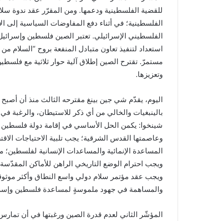
للقضية الفلسطينية ودعمها. ومن المقرّر عقد ندوة سلا
الفلسطينية؛ في أثناء دفع المفاوضات السياسية إلى الأم
الفلسطيني الإسرائيلي. تعتبر الصين فلسطين وإسرائي
استعداد لتنفيذ تعاون متبادل المنفعة بروح “السلام من
مستمرّ. تقترح الصين إطلاق آلية حوار ثلاثية مع فلسط
وتعزيزها.
بالينبغيات والخالي من أي ذكر للاستيطان، والرغبة في
وعاصمتها القدس الشرقية؛ يجب تلبية الاحتياجات الاقت
المساعدة الإنمائية والمساعدات الإنسانية لفلسطين؛ م
ويجب احترام الوضع التاريخي الراهن للأماكن المقدّسة
ويجب عقد مؤتمر سلام دولي واسع النطاق وأكثر موثوقية
والمساهمة في جهود ملموسةٍ لمساعدة فلسطين وإسرا
المؤشّر الثاني لعدم قدرة الصين ورغبتها في أن تمارس 