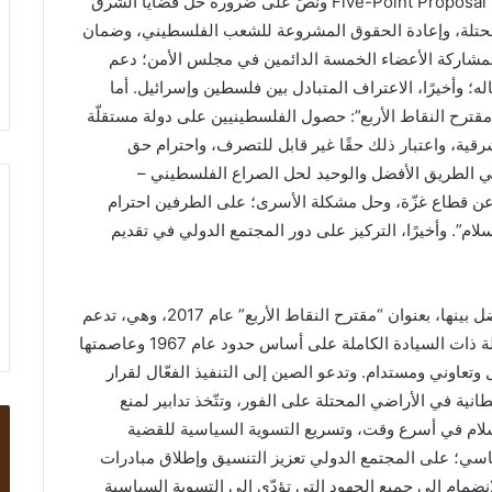
قدّمت الصين عام 1989 مقترحًا بعنوان النقاط الخمس Five-Point Proposal ونصّ على ضرورة حل قضايا الشرق
المحتلة، وإعادة الحقوق المشروعة للشعب الفلسطيني، وضمان
مشاركة الأعضاء الخمسة الدائمين في مجلس الأمن؛ دعم
 وأخيرًا، الاعتراف المتبادل بين فلسطين وإسرائيل. أما
عام 2013، حيث أعلن شي “مقترح النقاط الأربع”: حصول الفلسطينيين على دولة مستقلّة
وعاصمتها القدس الشرقية، واعتبار ذلك حقًا غير قابل للتصرف، واحترام حق
 هي الطريق الأفضل والوحيد لحل الصراع الفلسطيني –
 عن قطاع غزّة، وحل مشكلة الأسرى؛ على الطرفين احترام
لام”. وأخيرًا، التركيز على دور المجتمع الدولي في تقديم
وبالانتقال إلى المقترح الثالث، كان الأكثر تفصيًلا والأفضل بينها، بعنوان “مقترح النقاط الأربع” عام 2017، وهي، تدعم
الصين بقوة حلّ الدولتين وإقامة دولة فلسطين المستقلة ذات السيادة الكاملة على أساس حدود عام 1967 وعاصمتها
عاوني ومستدام. وتدعو الصين إلى التنفيذ الفعّال لقرار
نشطة الاستيطانية في الأراضي المحتلة على الفور، وتتّخذ تدابير لمنع
سلام في أسرع وقت، وتسريع التسوية السياسية للقضية
سي؛ على المجتمع الدولي تعزيز التنسيق وإطلاق مبادرات
ضمام إلى جميع الجهود التي تؤدّي إلى التسوية السياسية