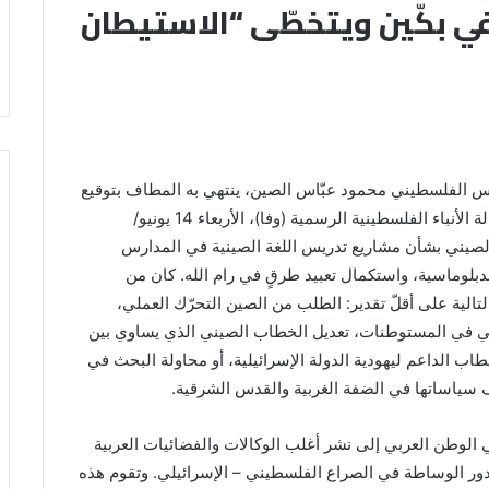
ه في بكّين ويتخطّى “الاستيطان
ئيس الفلسطيني محمود عبّاس الصين، ينتهي به المطاف بتوقيع
اتفاقيات “تؤامة” لتعبيد شوارع رام الله! فقد نشرت وكالة الأنباء الفلسطينية الرسمية (وفا)، الأربعاء 14 يونيو/
الصيني بشأن مشاريع تدريس اللغة الصينية في المدارس
دبلوماسية، واستكمال تعبيد طرقٍ في رام الله. كان من
الية على أقلّ تقدير: الطلب من الصين التحرّك العملي،
ي في المستوطنات، تعديل الخطاب الصيني الذي يساوي بين
طاب الداعم ليهودية الدولة الإسرائيلية، أو محاولة البحث في
 سياساتها في الضفة الغربية والقدس الشرقية.
ي الوطن العربي إلى نشر أغلب الوكالات والفضائيات العربية
 دور الوساطة في الصراع الفلسطيني – الإسرائيلي. وتقوم هذه