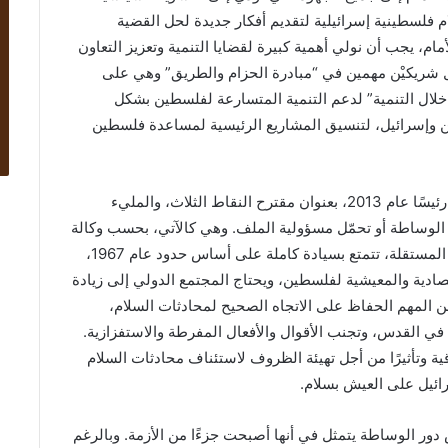
م فلسطينية إسرائيلية لتقديم أفكار جديدة لحل القضية
ام، يجب أن نولي أهمية كبيرة لقضايا التنمية وتعزيز التعاون
ل شريكيْن مهمين في “مبادرة الحزام والطريق” وهي على
 خلال التنمية” لدعم التنمية المتسارعة لفلسطين بشكل
ين وإسرائيل، لتنسيق المشاريع الرئيسية لمساعدة فلسطين
اليوم، يقدّم شي جين بينغ مقترحه الثالث منذ أن أصبح رئيسًا عام 2013، بعنوان مقترح النقاط الثلاث، والمليء
 الوساطة أو تحمّل مسؤولية الملف. وهي كالآتي، بحسب وكالة
شينخوا: يكمن الحل الأساسي في إقامة دولة فلسطين المستقلة، تتمتع بسيادة كاملة على أساس حدود عام 1967،
صادية والمعيشية لفلسطين، ويحتاج المجتمع الدولي إلى زيادة
ن المهم الحفاظ على الاتجاه الصحيح لمحادثات السلام،
 في القدس، وتجنب الأقوال والأفعال المفرطة والاستفزازية.
 وتأثيرًا من أجل تهيئة الظروف لاستئناف محادثات السلام
ئيل على العيش بسلام.
دور الوساطة يتمثل في أنها أصبحت جزءًا من الأزمة. وبالرغم