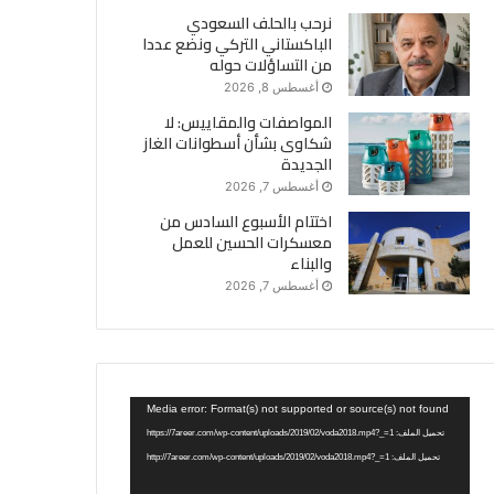
نرحب بالحلف السعودي
الباكستاني التركي ونضع عددا
من التساؤلات حوله
أغسطس 8, 2026
المواصفات والمقاييس: لا
شكاوى بشأن أسطوانات الغاز
الجديدة
أغسطس 7, 2026
اختتام الأسبوع السادس من
معسكرات الحسين للعمل
والبناء
أغسطس 7, 2026
مشغل
Media error: Format(s) not supported or source(s) not found
الفيديو
تحميل الملف: https://7areer.com/wp-content/uploads/2019/02/voda2018.mp4?_=1
تحميل الملف: http://7areer.com/wp-content/uploads/2019/02/voda2018.mp4?_=1