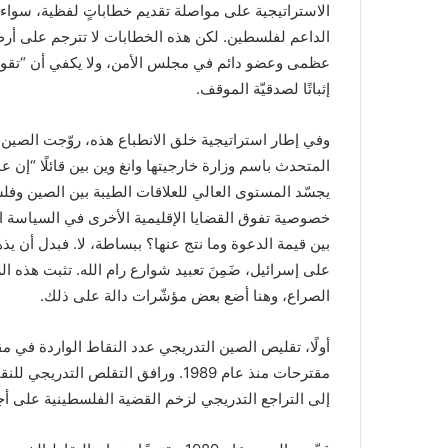
الاستراتيجية على مواصلة تقديم خطاباتٍ لفظية، سواء 
الداعم لفلسطين. لكن هذه الخطابات لا تترجم على أرض ا
عظمى وعضو دائم في مجلس الأمن، ولا يكفي أن “تقول”
إثباتًا لصدقيّة الموقف.
وفي إطار استراتيجية خلق الانطباع هذه، روّجت الصين ك
المتحدث باسم وزارة خارجيتها وانغ وين بين قائلًا “إن 
يجسّد المستوى العالي للعلاقات الطيبة بين الصين وفلس
خصوصية تفوق القضايا الإقليمية الأخرى في السياسة ا
بين قيمة الدعوة وما نتج عنها؟ ببساطة، لا. فبدل أن 
على إسرائيل، ضَمِنَ تعبيد شوارع رام الله. تثبت هذه 
الصراع، وهنا أضع بعض مؤشّرات دالة على ذلك.
أولًا، تقليص الصين التدريجي عدد النقاط الواردة في مق
مقترحات منذ عام 1989. ورافق التقلص
إلى التراجع التدريجي لزخم القضية الفلسطينية على أجندة الصين خلا