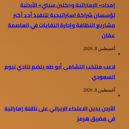
إمداد» الإماراتية و«كلين سيتي» الأردنية
تؤسسان شراكة استراتيجية لتنفيذ أحد أكبر
مشاريع النظافة وإدارة النفايات في العاصمة
عمّان
أغسطس 8, 2026
لاعب منتخب النشامى أبو طه ينضم لنادي نيوم
السعودي
أغسطس 8, 2026
الأردن يدين الاعتداء الإيراني على ناقلة إماراتية
في مضيق هرمز