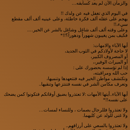
والزمان الآن لم يعد كسابقه…
في اليوم الذي تغفل فيه عن ولدك !!
يهجم على عقله ألف فكرة خاطئة، وعلى عينيه ألف ألف مقطع
سيء،!!
وعلى وقته ألف ألف شاغل وشاغل بالشر عن الخير….
فكيف بمن يغيبون شهوراً ودهوراً؟!!*
أيها الآباء والامهات:
لا حاجة لأولادكم في الثوب الجديد،
أو المصروف الكبير،
أو الميراث الوفير،،
إذا لم تؤسسه بحضورك على :
حب الله ومراقبته،
وتكتشف مواطن الخير فيه فتتعهدها وتنميها،
وتعرف مكامن الشر في نفسه فتنتزعها وتنقيها..
أيها الآباء..أيتها الأمهات :لا تعتذروا بضيق أوقاتكم فتكونوا كمن يضحك
على نفسه!!*
ولا تعتذروا فللرجال بصمات ، وللنساء لمسات…
ولا غنى للولد عن كليهما.
ولا تعتذروا بالسعي على أرزاقهم..