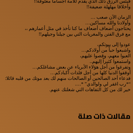
فبئس الرزق ذلك الذي يقدم للأمة أجساما معلوفة!!
وأخلاقا مهلهلة ضعيفة!!
الزمان الآن صعب …
وأولادنا والله مساكين…
يحتاجون أضعاف أضعاف ما كنا نأخذ في مثل أعمارهم ،،
مع فرق الفتن والمغريات التي بين جيلنا وجيلهم!!
عودوا إلى بيوتكم،
واشبعوا حباً من أولادكم…
العبوا معهم، وقصوا عليهم،
واستمعوا كثيراً إليهم..
وتفرغوا من أجل هؤلاء الأبرياء عن بعض مشاغلكم…
أوقفوا الدنيا كلها من أجل فلذات أكبادكم…
فدعاء أحد الصالحين أو الصالحات منهم لك بعد موتك من قلبه قائلا:
“*رب اغفر لي ولوالدي” *….
خير لك من كل التفاهات التي شغلتك عنهم.
مقالات ذات صلة