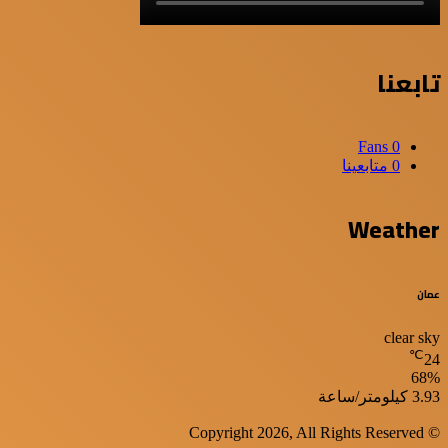
تابعنا
Fans
0
0
متابعينا
Weather
عمان
clear sky
℃
24
68%
الرطوبة:
الرياح:
3.93 كيلومتر/ساعة
© Copyright 2026, All Rights Reserved