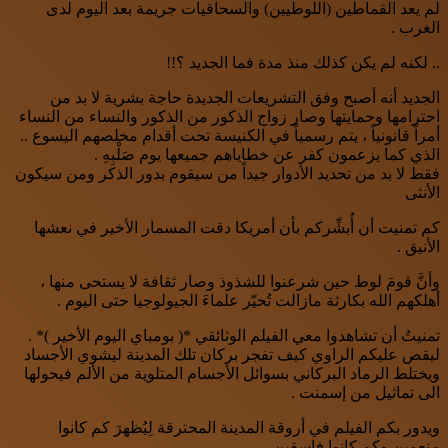
لم يعد القماطين (اللوطيين) والسحاقيات جريمة بعد اليوم لدى
الغرب .
.. لكنه لم يكن كذلك منذ مدة فما الجديد ؟!!
الجديد أنه أصبح وفق التشريعات الجديدة حاجة بشرية ﻻ بد من
احترامها وحمايتها وصار زواج الذكور من الذكور والنساء من النساء
أمراً قانونياً ، يتم رسمياً في الكنيسة تحت أقدام مخلصهم اليسوع ..
الذي كما يزعمون كفر عن خطاياهم جميعها يوم صَلْبِهِ .
فقط ﻻ بد من تحديد الأدوار جيداً من سيقوم بدور الذكر ومن سيكون
الأنثى
كم تمنيت أن أُبشِّركم بأن أمريكا دقت المسمار الأخير في نعشها
الأنيق .
وأنَّ قومَ لوط حين شرعنوا للشذوذ وصار ثقافة ﻻ يستحى منها ،
أهلكهم الله بكارثة مازالت تُحيّر علماءَ الجيولوجيا حتى اليوم .
تمنيتُ أن تشاهدوا معي الفيلم الوثائقي *( بومباي اليوم الأخير )* .
ليقص عليكم الراوي كيف تفجر بركان تلك المدينة ليشوي الأجساد
ويختلط الرماد البركاني بسوائل الأجسام المتلوية من الألم فيحولها
الى تماثيل من إسمنت .
ويدور بكم الفيلم في أروقة المدينة المحترقة لِيُظهرَ كم كانوا
منعمين وكم كانوا فاسقين .