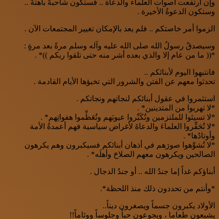
وإن ارتفعت أصوات العلماء والدعاة .. فستكون شاحبةً باهتةً ..
وستكون الدعوةُ الأخيرة .
الزموا أمر خاصتكم .. فلم يعد بالإمكان تغيير المجتمعات الآن .
وسيصدقُ رسولُ الله صلى الله عليه وآله وسلم مرةً بعد مرةٍ :
*(( ما من عام إﻻ والذي بعده أشر منه حتى تلقوا ربكم ))* .
فانتبهوا اليوم لأبنائكم ..
تحدثوا معهم عن الفتن والشرور التي تخبؤها الأيام القادمة .
استثمروا في عقول أبنائكم لنجاتهم ونجاتكم .
*ﻻ تهربوا من المتدينين* .
*ﻻ تسيئوا للملتزمين وتُكَبِّروا عيوبَهم وتُعَظِّموا هفواتِهم* .
*ﻻ تُحَقِّروا العلماءَ والدعاةَ لأغراض سياسية فهم أعمدةُ الأمة
وأوتادُها* .
*ﻻ تُشوِّهوا صورَهم في أذهان أبنائكم فسيكبرون وهم يكرهون
الصالحين ويكرهون معهم الصلاحَ وأهلَه* .
أبناؤكم غداً إما جندُ الله .. أو جندُ الدجال .
*وأنتم من تحددون ذلك منذ اللحظة*.
الأولاد يكبرون جسماً ويصغرون ديناً..
يشبعون طعاما ، ويجوعون حباً وجلوساً ووئاماً!!