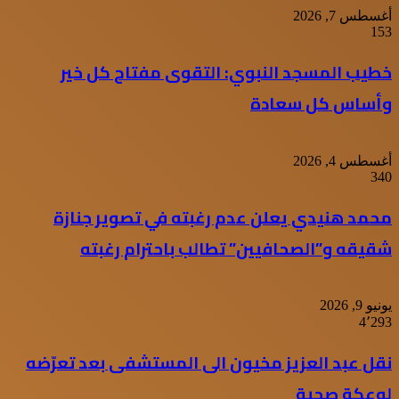
أغسطس 7, 2026
153
خطيب المسجد النبوي: التقوى مفتاح كل خير
وأساس كل سعادة
أغسطس 4, 2026
340
محمد هنيدي يعلن عدم رغبته في تصوير جنازة
شقيقه و”الصحافيين” تطالب باحترام رغبته
يونيو 9, 2026
4٬293
نقل عبد العزيز مخيون الى المستشفى بعد تعرّضه
لوعكة صحية