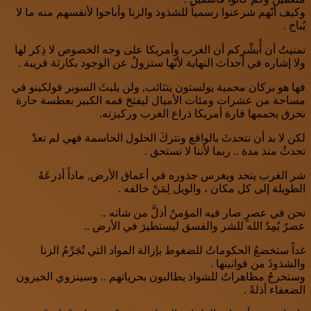
وكيف أنّهم شرعنوا رسمياً للشذوذ والزنا وأباحوا لأنفسهم منه ما ﻻ
يُباح .
تمنيتُ أن أُبشِّركم أن الغرب وأمريكا على وجه الخصوص ﻻ ذِكر لها
وﻻ إشاره في أحداث النهاية لأنّها ستزولُ عن الوجود بكارثة قريبة .
فها هو بركان محمية يولستون يتثائب, ولن يلبثَ السوبر فولكينو في
مساحة من عشرات ومئات الأميال ليفتحَ فمه الكبير بعطسة حارة
تحرق بحممها قارة أمريكا ذراع الغرب وركيزته.
لكن ﻻ بد أن نتحدثَ بالواقع ونتركَ الحلول الحاسمة فهي لم تعدْ
تحدثُ منذ مدة .. ربما لأننا ﻻ نستحق .
شر الغرب يتحد ويغرس جذوره في أعماق الأرض, ماداً أذرعَهُ
الطويلة إلى كل مكان ، والويل لِمَنْ خالفه .
نحن في عصرٍ صار فيه المؤمنُ أذلَّ من شاته ..
عصرٌ يُمِدُ الله للشر والفسق ليستطيرَ في الأرض ..
غداً ستخضعُ الحكوماتُ للضغوط بإزالة المواد التي تُجَرِّمُ الزنا
والشذوذَ من قوانينها .
وستخرجُ مظاهراتُ للشواذ يطالبون بحرياتهم .. وسينزوي الخيرون
الضعفاء أذلةً .