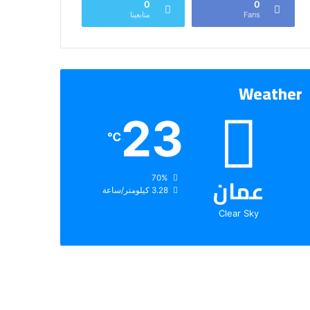
0
0
Fans
متابعينا
Weather
23
℃
عمان
الرطوبة:
70%
الرياح:
3.28 كيلومتر/ساعة
Clear Sky