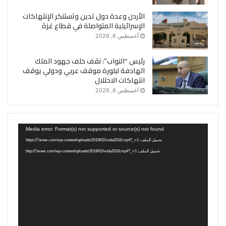
الأردن وعدة دول تدين وتستنكر الإنتهاكات
الإسرائيلية المتواصلة في قطاع غزة
أغسطس 6, 2026
رئيس “النواب”: نقف خلف جهود الملك
الهادفة لبلورة موقف عربي ودولي يوقف
انتهاكات الاحتلال
أغسطس 6, 2026
مشغل
Media error: Format(s) not supported or source(s) not found
الفيديو
تحميل الملف: https://7areer.com/wp-content/uploads/2019/02/voda2018.mp4?_=1
تحميل الملف: http://7areer.com/wp-content/uploads/2019/02/voda2018.mp4?_=1