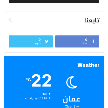
تابعنا
0
0
Fans
متابعينا
Weather
22
℃
عمان
الرطوبة:
66%
الرياح:
3.97 كيلومتر/ساعة
Clear Sky