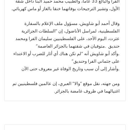
الفرا والبالغ 33 عاما، والطبيب محمد حميد البنا داخل شقة
الأول، وتشير الترجيحات بوفاتهما خنقا بالغاز أو ماس كهربائي.
وقال أحمد أبو شاويش، مسؤول ملف الإعلام بالسفارة
الفلسطينية، لمراسل الأناضول، إن “السلطات الجزائرية
عثرت، اليوم الأحد، على الفلسطينيين سليمان الفرا ومحمد
حنديق .متوفيان في شقتهما بالجزائر العاصمة”
.وأكد أبو شاويش أنه “لم تكن هناك أي أثار للضرب أو الاعتداء
على جثماني الفرا وحنديق”
.وأشار إلى أن سبب وتاريخ الوفاة غير معروف حتى الآن
ومن جهته، نقل موقع “والا” العبري، إن عالمين فلسطينيين تم
اغتيالهما في ظروف غامضة بالجزائر.