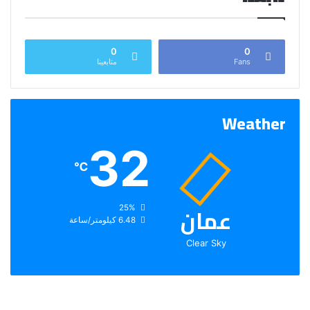
0
0
Fans
متابعينا
Weather
32
℃
عمان
الرطوبة:
25%
الرياح:
6.48 كيلومتر/ساعة
Clear Sky