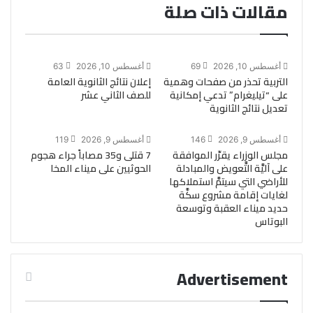
مقالات ذات صلة
أغسطس 10, 2026
69
أغسطس 10, 2026
63
التربية تحذر من صفحات وهمية
إعلان نتائج الثانوية العامة
على “تيليغرام” تدعي إمكانية
للصف الثاني عشر
تعديل نتائج الثانوية
أغسطس 9, 2026
146
أغسطس 9, 2026
119
مجلس الوزراء يقرِّر الموافقة
7 قتلى و35 مصاباً جراء هجوم
على آليَّة التَّعويض والمبادلة
الحوثيين على ميناء المخا
للأراضي التي سيتمَّ استملاكها
لغايات إقامة مشروع سكَّة
حديد ميناء العقبة وتوسعة
البوتاس
Advertisement