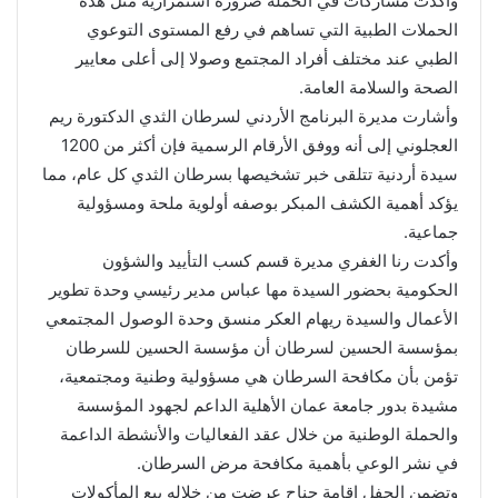
وأكدت مشاركات في الحملة ضرورة استمرارية مثل هذه
الحملات الطبية التي تساهم في رفع المستوى التوعوي
الطبي عند مختلف أفراد المجتمع وصولا إلى أعلى معايير
الصحة والسلامة العامة.
وأشارت مديرة البرنامج الأردني لسرطان الثدي الدكتورة ريم
العجلوني إلى أنه ووفق الأرقام الرسمية فإن أكثر من 1200
سيدة أردنية تتلقى خبر تشخيصها بسرطان الثدي كل عام، مما
يؤكد أهمية الكشف المبكر بوصفه أولوية ملحة ومسؤولية
جماعية.
وأكدت رنا الغفري مديرة قسم كسب التأييد والشؤون
الحكومية بحضور السيدة مها عباس مدير رئيسي وحدة تطوير
الأعمال والسيدة ريهام العكر منسق وحدة الوصول المجتمعي
بمؤسسة الحسين لسرطان أن مؤسسة الحسين للسرطان
تؤمن بأن مكافحة السرطان هي مسؤولية وطنية ومجتمعية،
مشيدة بدور جامعة عمان الأهلية الداعم لجهود المؤسسة
والحملة الوطنية من خلال عقد الفعاليات والأنشطة الداعمة
في نشر الوعي بأهمية مكافحة مرض السرطان.
وتضمن الحفل إقامة جناح عرضت من خلاله بيع المأكولات