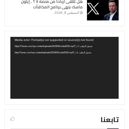
هل تتلقى أرباحاً من منصة X ؟ .. إيلون
ماسك ينهى برنامج المكافآت
أغسطس 8, 2026
مشغل
Media error: Format(s) not supported or source(s) not found
الفيديو
تحميل الملف: https://7areer.com/wp-content/uploads/2019/02/voda2018.mp4?_=1
تحميل الملف: http://7areer.com/wp-content/uploads/2019/02/voda2018.mp4?_=1
تابعنا