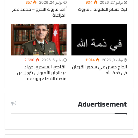
يوليو 27, 2026
904
يوليو 24, 2026
857
ليث حسام العلاونه… مبروك
ألف مبروك التخرج – محمد عمر
الخزاعلة
يوليو 9, 2026
1٬914
يوليو 6, 2026
2٬690
الحاج حسين علي سمور القرعان
القاضي العسكري جهاد
في ذمة الله
عبدالجابر الأفيوني يترجل عن
منصة القضاء ويودعه
Advertisement