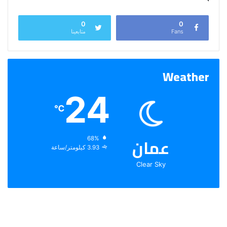
0
0
Fans
متابعينا
Weather
24
℃
عمان
الرطوبة:
68%
الرياح:
3.93 كيلومتر/ساعة
Clear Sky