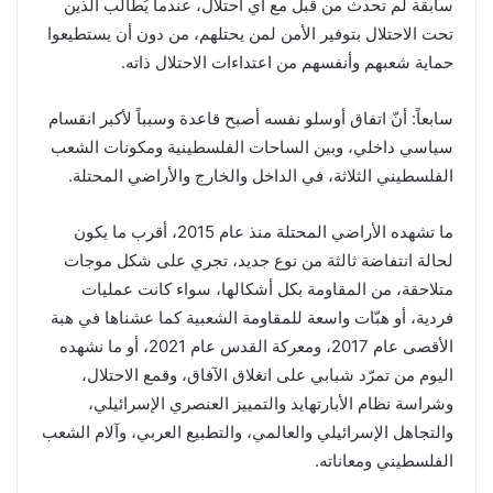
سابقة لم تحدث من قبل مع أي احتلال، عندما يُطالب الذين
تحت الاحتلال بتوفير الأمن لمن يحتلهم، من دون أن يستطيعوا
حماية شعبهم وأنفسهم من اعتداءات الاحتلال ذاته.
سابعاً: أنّ اتفاق أوسلو نفسه أصبح قاعدة وسبباً لأكبر انقسام
سياسي داخلي، وبين الساحات الفلسطينية ومكونات الشعب
الفلسطيني الثلاثة، في الداخل والخارج والأراضي المحتلة.
ما تشهده الأراضي المحتلة منذ عام 2015، أقرب ما يكون
لحالة انتفاضة ثالثة من نوع جديد، تجري على شكل موجات
متلاحقة، من المقاومة بكل أشكالها، سواء كانت عمليات
فردية، أو هبّات واسعة للمقاومة الشعبية كما عشناها في هبة
الأقصى عام 2017، ومعركة القدس عام 2021، أو ما نشهده
اليوم من تمرّد شبابي على انغلاق الآفاق، وقمع الاحتلال،
وشراسة نظام الأبارتهايد والتمييز العنصري الإسرائيلي،
والتجاهل الإسرائيلي والعالمي، والتطبيع العربي، وآلام الشعب
الفلسطيني ومعاناته.