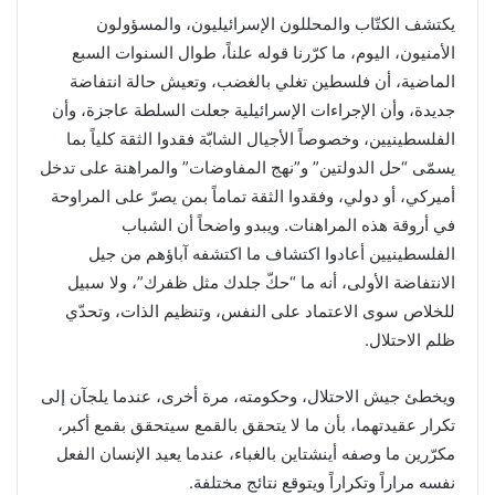
يكتشف الكتّاب والمحللون الإسرائيليون، والمسؤولون
الأمنيون، اليوم، ما كرّرنا قوله علناً، طوال السنوات السبع
الماضية، أن فلسطين تغلي بالغضب، وتعيش حالة انتفاضة
جديدة، وأن الإجراءات الإسرائيلية جعلت السلطة عاجزة، وأن
الفلسطينيين، وخصوصاً الأجيال الشابّة فقدوا الثقة كلياً بما
يسمّى “حل الدولتين” و”نهج المفاوضات” والمراهنة على تدخل
أميركي، أو دولي، وفقدوا الثقة تماماً بمن يصرّ على المراوحة
في أروقة هذه المراهنات. ويبدو واضحاً أن الشباب
الفلسطينيين أعادوا اكتشاف ما اكتشفه آباؤهم من جيل
الانتفاضة الأولى، أنه ما “حكّ جلدك مثل ظفرك”، ولا سبيل
للخلاص سوى الاعتماد على النفس، وتنظيم الذات، وتحدّي
ظلم الاحتلال.
ويخطئ جيش الاحتلال، وحكومته، مرة أخرى، عندما يلجآن إلى
تكرار عقيدتهما، بأن ما لا يتحقق بالقمع سيتحقق بقمع أكبر،
مكرّرين ما وصفه أينشتاين بالغباء، عندما يعيد الإنسان الفعل
نفسه مراراً وتكراراً ويتوقع نتائج مختلفة.