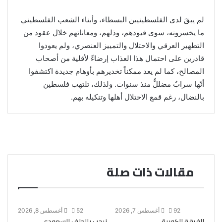
لم يبقَ لدى الفلسطينيين البسطاء، وأبناء الشعب الفلسطيني
ما يخسرونه، سوى قيودهم، وذلهم، ومعاناتهم خلال عقود من
التطهير العرقي والاحتلال والتمييز العنصري، ولم يعودوا
قادرين على احتمال هذا العذاب إرضاءً لأقلية من أصحاب
المصالح، كما لم يعد ممكناً تخديرهم بأوهام جديدة اكتشفوا
أنّها سرابٌ مضللٌّ منذ سنوات. ولذلك، تلتهب فلسطين
بالنضال، رغم قمع الاحتلال أهلها وتنكيله بهم.
مقالات ذات صلة
92
أغسطس 7, 2026
52
أغسطس 8, 2026
الفرقة الكوبية
نرحب بالحلف السعودي