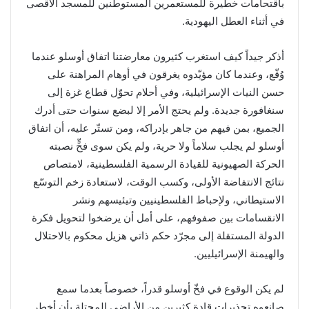
باقتحامات خطيرة للمستعمرين المستوطنين للمسجد الأقصى
في أثناء العطل اليهودية.
أذكر جيداً كيف استغرب كثيرون معارضتنا اتفاق أوسلو عندما
وُقّع، وعندما كان مؤيّدوه يغرقون في أوهام المراهنة على
حسن النيات الإسرائيلية، وفي أحلام تحوّل قطاع غزة إلى
سنغافورة جديدة. ولم يحتج الأمر إلا لبضع سنوات حتى أدرك
الجميع، بمن فيهم من جاهر بإدراكه، ومن تستّر عليه، أن اتفاق
أوسلو لم يجلب سلاماً ولا حرية، ولم يكن سوى فخٍّ نصبته
الحركة الصهيونية للقيادة الرسمية الفلسطينية، لامتصاص
نتائج الانتفاضة الأولى، وكسب الوقت، لاستعادة زخم التوسّع
الاستيطاني، ولإحباط الفلسطينيين وتيئيسهم ونشر
الانقسامات بين صفوفهم، على أمل أن يرضخوا لتحويل فكرة
الدولة المستقلة إلى مجرّد حكم ذاتي هزيل محكوم بالاحتلال
والهيمنة الإسرائيليين.
لم يكن الوقوع في فخّ أوسلو قدراً، خصوصاً بعدما سمع
صانعوه تحذيرات قادةٍ كثيرين من الأراضي المحتلة بأن أخطر