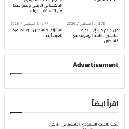
الباكستاني التركي ونضع عددا
من التساؤلات حوله
78
أغسطس 7, 2026
77
أغسطس 7, 2026
من كريم خان إلى بيدرو
استنزاف فلسطين… وبالضرورة
سانشيز… كلفة الوقوف مع
العرب أيضا!
فلسطين
Advertisement
اقرأ ايضاً
نرحب بالحلف السعودي الباكستاني التركي