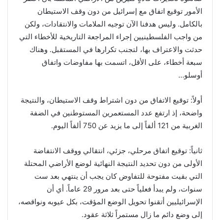
الأمور توقيع اتفاق مع إسرائيل من دون وقف الاستيطان
بالكامل. وليس هدفنا الآن توجيه الملامات والانتقادات، ولكن
من واجب الفلسطينيين إجراء المراجعة التاريخية للأخطاء التي
حدثت والاعتراف بها، لتجنب تكرارها في المستقبل. وهناك
سبعة أخطاء، على الأقل، اتسمت بها مفاوضات واتفاق
أوسلو…
أولاً: توقيع الاتفاق من دون اشتراط وقف الاستيطان، والنتيجة
واضحة، إذ ارتفع عدد المستعمرين المستوطنين في الضفة
الغربية من 121 ألفاً إلى ما يزيد عن 750 ألفاً اليوم.
ثانياً: توقيع اتفاق مرحلي، جزئي، انتقالي ووقف الانتفاضة
الأولى من دون تحديد النتيجة النهائية لوضع الأراضي المحتلة
التي بقيت مفتوحة للتفاوض كان يجب أن ينتهي بعد ست
سنوات، ولم يبدأ فعلياً حتى بعد مرور 29 عاماً. أي أن
الإسرائيليين أتقنوا تحويل الوضع المؤقت، بكل عيوبه ونواقصه،
إلى وضع دائم ما زال مستمراً ثلاثة عقود.