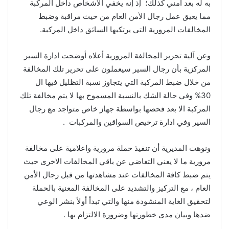
به له بعد أمني كذلك؛ إذ إنه يخفي الأشخاص داخل المركبة
مما يعيق عمل رجال الأمن العام من حيث مراقبة وضبط
المخالفات المرورية التي يرتكبها السائق داخل المركبة.
وعن آلية تحرير المخالفة المرورية أعلاه أوضحت ادارة السير
المركزية بأن رجال السير سيعملون على تحرير تلك المخالفة
من خلال ضبط المركبة التي يتجاوز نسبة التظليل فيها ال
30% وفي حالة الشك بالنسبة المسموح بها لا يتم مخالفة تلك
المركبة الا بعد فحصها بواسطة جهاز خاص متواجد مع رجال
السير وفي ادارة ترخيص السواقين والمركبات .
ونوهت المديرية أن تنفيذ حملة مرورية واعلامية على مخالفة
مرورية ما لا يعني التغاضي عن باقي المخالفات الاخرى حيث
يتم ضبط كافة المخالفات عند مشاهدتها من قبل رجال الأمن
العام ، مع التركيز والتشديد على المخالفة المعنية بالحملة
لتحقيق الغاية المنشودة منها والتي تبدأ أولاً بنشر الوعي
ضدها وبيان مدى خطورتها وضرورة الالتزام بها .