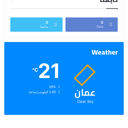
0
0
Fans
متابعينا
Weather
21
℃
عمان
الرطوبة:
69%
الرياح:
2.65 كيلومتر/ساعة
Clear Sky