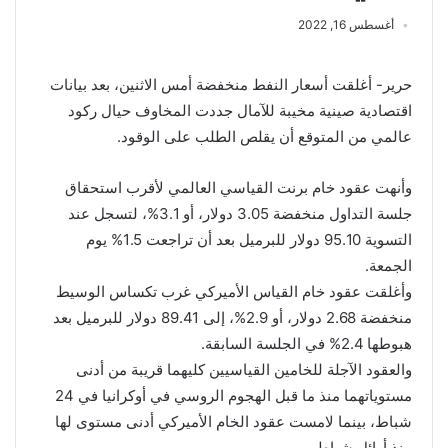
أغسطس 16, 2022
حرير- أغلقت أسعار النفط منخفضة أمس الاثنين، بعد بيانات
اقتصادية صينية مخيبة للآمال جددت المخاوف حيال ركود
عالمي من المتوقع أن يقلص الطلب على الوقود.
وأنهت عقود خام برنت القياسي العالمي لأقرب استحقاق
جلسة التداول منخفضة 3.05 دولار، أو 3.1%، لتسجل عند
التسوية 95.10 دولار للبرميل بعد أن تراجعت 1.5% يوم
الجمعة.
وأغلقت عقود خام القياس الأميركي غرب تكساس الوسيط
منخفضة 2.68 دولار، أو 2.9%، إلى 89.41 دولار للبرميل بعد
هبوطها 2.4% في الجلسة السابقة.
والعقود الآجلة للخامين القياسيين كليهما قريبة من أدنى
مستوياتهما منذ ما قبل الهجوم الروسي في أوكرانيا في 24
شباط، بينما لامست عقود الخام الأميركي أدنى مستوى لها
منذ أوائل شباط.