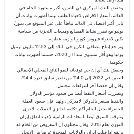
وخفض البنك المركزي في الصين، أكبر مستورد للخام في
العالم، أسعار الإقراض لإحياء الطلب بينما أظهرت بيانات أن
ثاني أكبر اقتصاد في العالم تباطأ على غير المتوقع في تموز/
يوليو مع تضرر نشاط المصانع ومبيعات التجزئة من سياسة
بكين لاحتواء فيروس كورونا وأزمة عقارية.
وتراجع إنتاج مصافي التكرير في البلاد إلى 12.53 مليون برميل
يوميا وهو أقل مستوى منذ آذار 2020، حسبما أظهرت بيانات
حكومية.
وخفض بنك آي إن جي توقعاته لنمو الناتج المحلي الإجمالي
للصين في 2022 إلى 4.0% من تقدير سابق قدره 4.4%،
وقال إن خفضا آخر للتوقعات محتمل.
وتضررت أسعار النفط أيضا من صعود مؤشر الدولار.
والنفط مسعر بالدولار الأميركي، ولهذا فإن صعود العملة
الخضراء يجعل الخام أكثر تكلفة لحائزي العملات الأخرى.
وتترقب السوق أيضا المحادثات الرامية لإحياء اتفاق إيران
النووي لعام 2015. وقال محللون إن المعروض من الخام قد
يرتفع إذا قبلت إيران والولايات المتحدة عرضا من الاتحاد