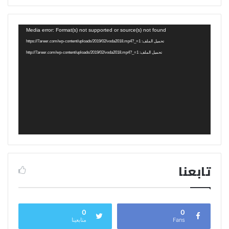
مشغل
Media error: Format(s) not supported or source(s) not found
الفيديو
تحميل الملف: https://7areer.com/wp-content/uploads/2019/02/voda2018.mp4?_=1
تحميل الملف: http://7areer.com/wp-content/uploads/2019/02/voda2018.mp4?_=1
تابعنا
0
0
Fans
متابعينا